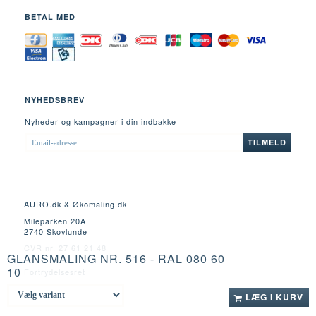
BETAL MED
NYHEDSBREV
Nyheder og kampagner i din indbakke
EMAIL-
TILMELD
ADRESSE
AURO.dk & Økomaling.dk
Mileparken 20A
2740 Skovlunde
CVR nr. 27 61 21 48
GLANSMALING NR. 516 - RAL 080 60
10
Fortrydelsesret
LÆG I KURV