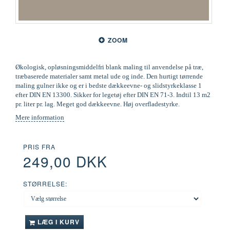
ZOOM
Økologisk, opløsningsmiddelfri blank maling til anvendelse på træ,
træbaserede materialer samt metal ude og inde. Den hurtigt tørrende
maling gulner ikke og er i bedste dækkeevne- og slidstyrkeklasse 1
efter DIN EN 13300. Sikker for legetøj efter DIN EN 71-3. Indtil 13 m2
pr. liter pr. lag. Meget god dækkeevne. Høj overfladestyrke.
Mere information
PRIS FRA
249,00 DKK
STØRRELSE:
LÆG I KURV