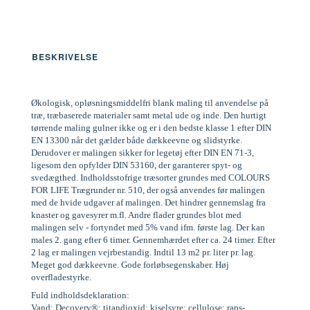
BESKRIVELSE
Økologisk, opløsningsmiddelfri blank maling til anvendelse på
træ, træbaserede materialer samt metal ude og inde. Den hurtigt
tørrende maling gulner ikke og er i den bedste klasse 1 efter DIN
EN 13300 når det gælder både dækkeevne og slidstyrke.
Derudover er malingen sikker for legetøj efter DIN EN 71-3,
ligesom den opfylder DIN 53160, der garanterer spyt- og
svedægthed. Indholdsstofrige træsorter grundes med COLOURS
FOR LIFE Trægrunder nr. 510, der også anvendes før malingen
med de hvide udgaver af malingen. Det hindrer gennemslag fra
knaster og gavesyrer m.fl. Andre flader grundes blot med
malingen selv - fortyndet med 5% vand ifm. første lag. Der kan
males 2. gang efter 6 timer. Gennemhærdet efter ca. 24 timer. Efter
2 lag er malingen vejrbestandig. Indtil 13 m2 pr. liter pr. lag.
Meget god dækkeevne. Gode forløbsegenskaber. Høj
overfladestyrke.
Fuld indholdsdeklaration:
Vand; Decovery®; titandioxid; kiselsyre; cellulose; raps-,