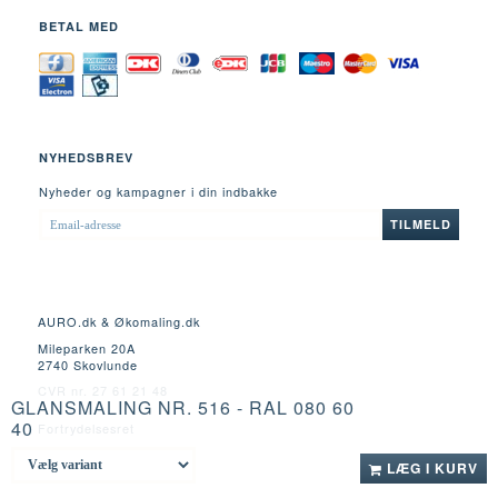
BETAL MED
NYHEDSBREV
Nyheder og kampagner i din indbakke
EMAIL-
TILMELD
ADRESSE
AURO.dk & Økomaling.dk
Mileparken 20A
2740 Skovlunde
CVR nr. 27 61 21 48
GLANSMALING NR. 516 - RAL 080 60
40
Fortrydelsesret
LÆG I KURV