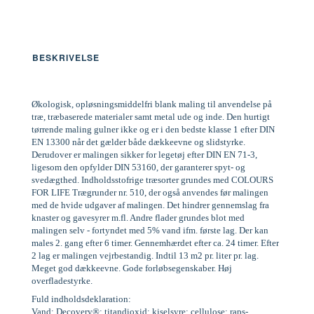
BESKRIVELSE
Økologisk, opløsningsmiddelfri blank maling til anvendelse på
træ, træbaserede materialer samt metal ude og inde. Den hurtigt
tørrende maling gulner ikke og er i den bedste klasse 1 efter DIN
EN 13300 når det gælder både dækkeevne og slidstyrke.
Derudover er malingen sikker for legetøj efter DIN EN 71-3,
ligesom den opfylder DIN 53160, der garanterer spyt- og
svedægthed. Indholdsstofrige træsorter grundes med COLOURS
FOR LIFE Trægrunder nr. 510, der også anvendes før malingen
med de hvide udgaver af malingen. Det hindrer gennemslag fra
knaster og gavesyrer m.fl. Andre flader grundes blot med
malingen selv - fortyndet med 5% vand ifm. første lag. Der kan
males 2. gang efter 6 timer. Gennemhærdet efter ca. 24 timer. Efter
2 lag er malingen vejrbestandig. Indtil 13 m2 pr. liter pr. lag.
Meget god dækkeevne. Gode forløbsegenskaber. Høj
overfladestyrke.
Fuld indholdsdeklaration:
Vand; Decovery®; titandioxid; kiselsyre; cellulose; raps-,