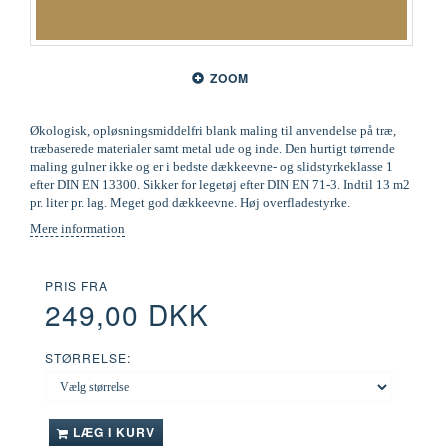
ZOOM
Økologisk, opløsningsmiddelfri blank maling til anvendelse på træ,
træbaserede materialer samt metal ude og inde. Den hurtigt tørrende
maling gulner ikke og er i bedste dækkeevne- og slidstyrkeklasse 1
efter DIN EN 13300. Sikker for legetøj efter DIN EN 71-3. Indtil 13 m2
pr. liter pr. lag. Meget god dækkeevne. Høj overfladestyrke.
Mere information
PRIS FRA
249,00 DKK
STØRRELSE:
LÆG I KURV