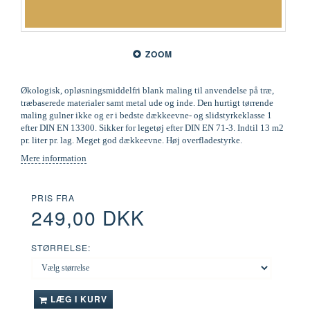
ZOOM
Økologisk, opløsningsmiddelfri blank maling til anvendelse på træ,
træbaserede materialer samt metal ude og inde. Den hurtigt tørrende
maling gulner ikke og er i bedste dækkeevne- og slidstyrkeklasse 1
efter DIN EN 13300. Sikker for legetøj efter DIN EN 71-3. Indtil 13 m2
pr. liter pr. lag. Meget god dækkeevne. Høj overfladestyrke.
Mere information
PRIS FRA
249,00 DKK
STØRRELSE:
LÆG I KURV