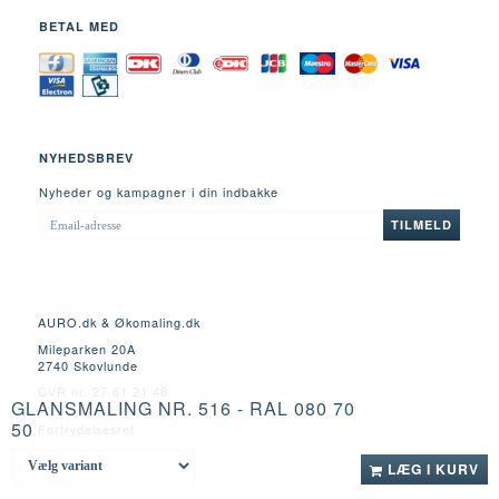
BETAL MED
NYHEDSBREV
Nyheder og kampagner i din indbakke
EMAIL-
TILMELD
ADRESSE
AURO.dk & Økomaling.dk
Mileparken 20A
2740 Skovlunde
CVR nr. 27 61 21 48
GLANSMALING NR. 516 - RAL 080 70
50
Fortrydelsesret
LÆG I KURV