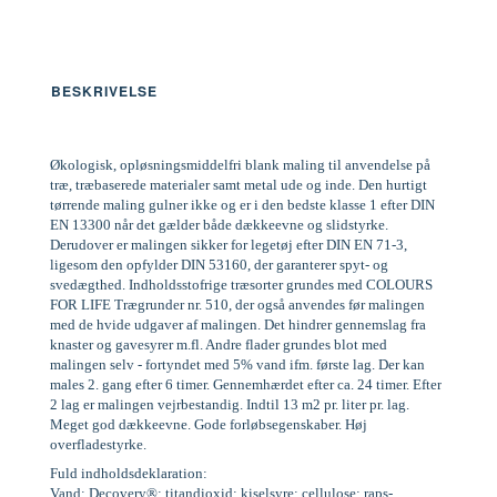
BESKRIVELSE
Økologisk, opløsningsmiddelfri blank maling til anvendelse på
træ, træbaserede materialer samt metal ude og inde. Den hurtigt
tørrende maling gulner ikke og er i den bedste klasse 1 efter DIN
EN 13300 når det gælder både dækkeevne og slidstyrke.
Derudover er malingen sikker for legetøj efter DIN EN 71-3,
ligesom den opfylder DIN 53160, der garanterer spyt- og
svedægthed. Indholdsstofrige træsorter grundes med COLOURS
FOR LIFE Trægrunder nr. 510, der også anvendes før malingen
med de hvide udgaver af malingen. Det hindrer gennemslag fra
knaster og gavesyrer m.fl. Andre flader grundes blot med
malingen selv - fortyndet med 5% vand ifm. første lag. Der kan
males 2. gang efter 6 timer. Gennemhærdet efter ca. 24 timer. Efter
2 lag er malingen vejrbestandig. Indtil 13 m2 pr. liter pr. lag.
Meget god dækkeevne. Gode forløbsegenskaber. Høj
overfladestyrke.
Fuld indholdsdeklaration:
Vand; Decovery®; titandioxid; kiselsyre; cellulose; raps-,