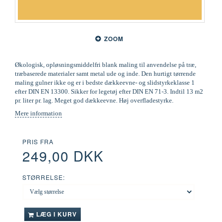
ZOOM
Økologisk, opløsningsmiddelfri blank maling til anvendelse på træ,
træbaserede materialer samt metal ude og inde. Den hurtigt tørrende
maling gulner ikke og er i bedste dækkeevne- og slidstyrkeklasse 1
efter DIN EN 13300. Sikker for legetøj efter DIN EN 71-3. Indtil 13 m2
pr. liter pr. lag. Meget god dækkeevne. Høj overfladestyrke.
Mere information
PRIS FRA
249,00 DKK
STØRRELSE:
LÆG I KURV