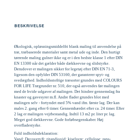
BESKRIVELSE
Økologisk, opløsningsmiddelfri blank maling til anvendelse på
træ, træbaserede materialer samt metal ude og inde. Den hurtigt
tørrende maling gulner ikke og er i den bedste klasse 1 efter DIN
EN 13300 når det gælder både dækkeevne og slidstyrke.
Derudover er malingen sikker for legetøj efter DIN EN 71-3,
ligesom den opfylder DIN 53160, der garanterer spyt- og
svedægthed. Indholdsstofrige træsorter grundes med COLOURS
FOR LIFE Trægrunder nr. 510, der også anvendes før malingen
med de hvide udgaver af malingen. Det hindrer gennemslag fra
knaster og gavesyrer m.fl. Andre flader grundes blot med
malingen selv - fortyndet med 5% vand ifm. første lag. Der kan
males 2. gang efter 6 timer. Gennemhærdet efter ca. 24 timer. Efter
2 lag er malingen vejrbestandig. Indtil 13 m2 pr. liter pr. lag.
Meget god dækkeevne. Gode forløbsegenskaber. Høj
overfladestyrke.
Fuld indholdsdeklaration:
Vand; Decovery®; titandioxid; kiselsyre; cellulose; raps-,