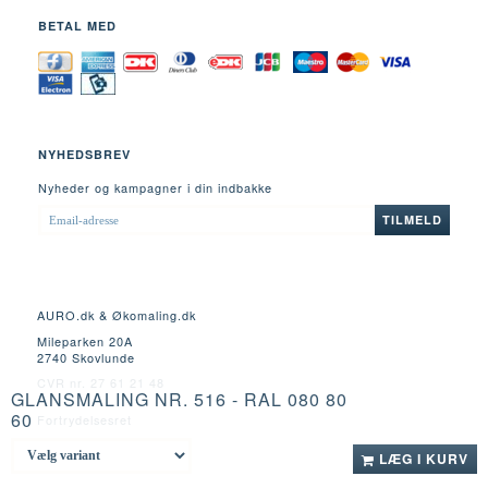
BETAL MED
NYHEDSBREV
Nyheder og kampagner i din indbakke
EMAIL-
TILMELD
ADRESSE
AURO.dk & Økomaling.dk
Mileparken 20A
2740 Skovlunde
CVR nr. 27 61 21 48
GLANSMALING NR. 516 - RAL 080 80
60
Fortrydelsesret
LÆG I KURV