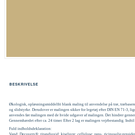
BESKRIVELSE
Økologisk, opløsningsmiddelfri blank maling til anvendelse på træ, træbaser
og slidstyrke. Derudover er malingen sikker for legetøj efter DIN EN 71-3,
anvendes før malingen med de hvide udgaver af malingen. Det hindrer gennemsl
Gennemhærdet efter ca. 24 timer. Efter 2 lag er malingen vejrbestandig. Indti
Fuld indholdsdeklaration:
Vand; Decovery®; titandioxid; kiselsyre; cellulose; raps-, ricinusolie-tenside