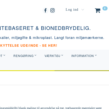
0
Log ind
ANTEBASERET & BIONEDBRYDELIG.
alier, miljøgifte & mikroplast. Langt foran miljømærkerne.
KYTTELSE UDE/INDE - SE HER!
DT
RENGØRING
VÆRKTØJ
INFORMATION
ngsmiddelfri blank maling til anvendelse på træ, træbaserede materialer samt