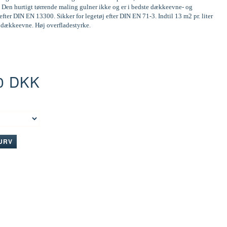
 Den hurtigt tørrende maling gulner ikke og er i bedste dækkeevne- og
efter DIN EN 13300. Sikker for legetøj efter DIN EN 71-3. Indtil 13 m2 pr. liter
d dækkeevne. Høj overfladestyrke.
0 DKK
:
KURV