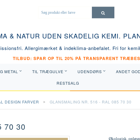
MA & NATUR UDEN SKADELIG KEMI. PL
ssionsfri. Allergimærket & indeklima-anbefalet. Fri for kemik
TILBUD: SPAR OP TIL 20% PÅ TRANSPARENT TRÆBES
OG METAL
TIL TRÆGULVE
UDENDØRS
ANDET GO
RESTSALG
AL DESIGN FARVER
GLANSMALING NR. 516 - RAL 085 70 30
 70 30
Økologisk, opløsni