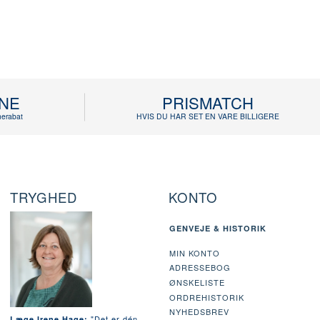
INE
PRISMATCH
erabat
HVIS DU HAR SET EN VARE BILLIGERE
TRYGHED
KONTO
GENVEJE & HISTORIK
MIN KONTO
ADRESSEBOG
ØNSKELISTE
ORDREHISTORIK
NYHEDSBREV
"Det er dén
Læge Irene Hage: