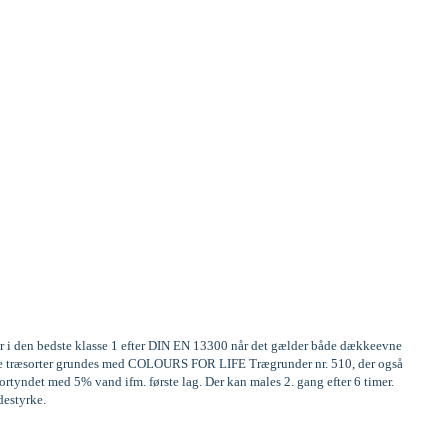
er i den bedste klasse 1 efter DIN EN 13300 når det gælder både dækkeevne
frige træsorter grundes med COLOURS FOR LIFE Trægrunder nr. 510, der også
rtyndet med 5% vand ifm. første lag. Der kan males 2. gang efter 6 timer.
destyrke.