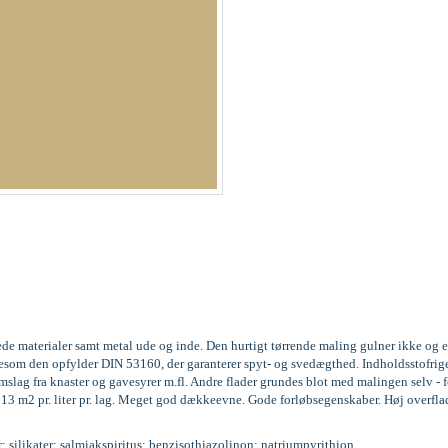
ede materialer samt metal ude og inde. Den hurtigt tørrende maling gulner ikke og 
 ligesom den opfylder DIN 53160, der garanterer spyt- og svedægthed. Indholdssto
ag fra knaster og gavesyrer m.fl. Andre flader grundes blot med malingen selv - fo
l 13 m2 pr. liter pr. lag. Meget god dækkeevne. Gode forløbsegenskaber. Høj overfla
r; silikater; salmiakspiritus; benzisothiazolinon; natriumpyrithion