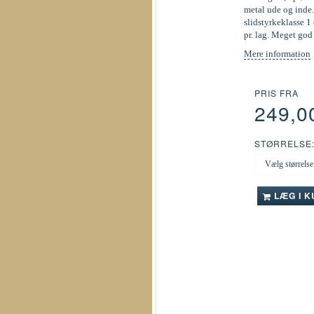
metal ude og inde.
slidstyrkeklasse 1 
pr. lag. Meget go
Mere information
PRIS FRA
249,0
STØRRELSE
LÆG I 