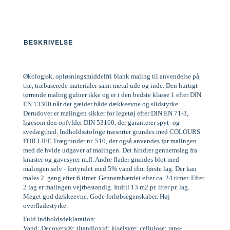
BESKRIVELSE
Økologisk, opløsningsmiddelfri blank maling til anvendelse på
træ, træbaserede materialer samt metal ude og inde. Den hurtigt
tørrende maling gulner ikke og er i den bedste klasse 1 efter DIN
EN 13300 når det gælder både dækkeevne og slidstyrke.
Derudover er malingen sikker for legetøj efter DIN EN 71-3,
ligesom den opfylder DIN 53160, der garanterer spyt- og
svedægthed. Indholdsstofrige træsorter grundes med COLOURS
FOR LIFE Trægrunder nr. 510, der også anvendes før malingen
med de hvide udgaver af malingen. Det hindrer gennemslag fra
knaster og gavesyrer m.fl. Andre flader grundes blot med
malingen selv - fortyndet med 5% vand ifm. første lag. Der kan
males 2. gang efter 6 timer. Gennemhærdet efter ca. 24 timer. Efter
2 lag er malingen vejrbestandig. Indtil 13 m2 pr. liter pr. lag.
Meget god dækkeevne. Gode forløbsegenskaber. Høj
overfladestyrke.
Fuld indholdsdeklaration:
Vand; Decovery®; titandioxid; kiselsyre; cellulose; raps-,