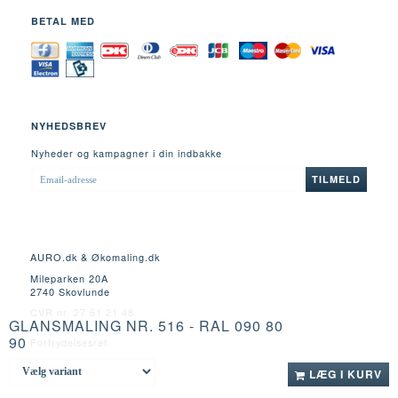
BETAL MED
NYHEDSBREV
Nyheder og kampagner i din indbakke
EMAIL-
TILMELD
ADRESSE
AURO.dk & Økomaling.dk
Mileparken 20A
2740 Skovlunde
CVR nr. 27 61 21 48
GLANSMALING NR. 516 - RAL 090 80
90
Fortrydelsesret
LÆG I KURV