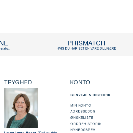
INE
PRISMATCH
erabat
HVIS DU HAR SET EN VARE BILLIGERE
TRYGHED
KONTO
GENVEJE & HISTORIK
MIN KONTO
ADRESSEBOG
ØNSKELISTE
ORDREHISTORIK
NYHEDSBREV
"Det er dén
Læge Irene Hage: