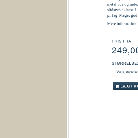
metal ude og inde.
slidstyrkeklasse 1 
pr. lag. Meget go
Mere information
PRIS FRA
249,0
STØRRELSE
LÆG I 