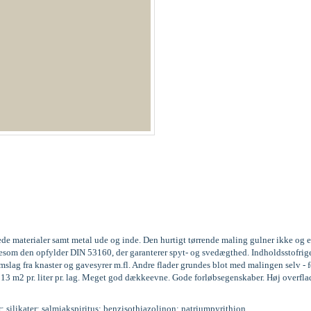
ede materialer samt metal ude og inde. Den hurtigt tørrende maling gulner ikke og 
 ligesom den opfylder DIN 53160, der garanterer spyt- og svedægthed. Indholdssto
ag fra knaster og gavesyrer m.fl. Andre flader grundes blot med malingen selv - fo
l 13 m2 pr. liter pr. lag. Meget god dækkeevne. Gode forløbsegenskaber. Høj overfla
r; silikater; salmiakspiritus; benzisothiazolinon; natriumpyrithion