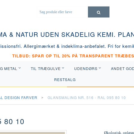
MA & NATUR UDEN SKADELIG KEMI. PL
ssionsfri. Allergimærket & indeklima-anbefalet. Fri for kemik
TILBUD: SPAR OP TIL 20% PÅ TRANSPARENT TRÆBES
OG METAL
TIL TRÆGULVE
UDENDØRS
ANDET GO
RESTSALG
AL DESIGN FARVER
GLANSMALING NR. 516 - RAL 095 80 10
 80 10
Økologisk, opløsni