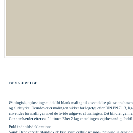
BESKRIVELSE
Økologisk, opløsningsmiddelfri blank maling til anvendelse på træ, træbaser
og slidstyrke. Derudover er malingen sikker for legetøj efter DIN EN 71-3,
anvendes før malingen med de hvide udgaver af malingen. Det hindrer gennemsl
Gennemhærdet efter ca. 24 timer. Efter 2 lag er malingen vejrbestandig. Indti
Fuld indholdsdeklaration:
Vand; Decovery®; titandioxid; kiselsyre; cellulose; raps-, ricinusolie-tenside