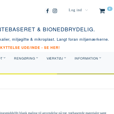
0
Log ind
ANTEBASERET & BIONEDBRYDELIG.
alier, miljøgifte & mikroplast. Langt foran miljømærkerne.
KYTTELSE UDE/INDE - SE HER!
DT
RENGØRING
VÆRKTØJ
INFORMATION
ngsmiddelfri blank maling til anvendelse på træ, træbaserede materialer samt