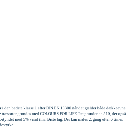
er i den bedste klasse 1 efter DIN EN 13300 når det gælder både dækkeevne
frige træsorter grundes med COLOURS FOR LIFE Trægrunder nr. 510, der også
rtyndet med 5% vand ifm. første lag. Der kan males 2. gang efter 6 timer.
destyrke.