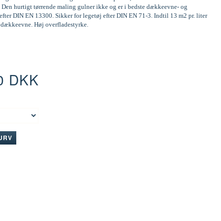
 Den hurtigt tørrende maling gulner ikke og er i bedste dækkeevne- og
efter DIN EN 13300. Sikker for legetøj efter DIN EN 71-3. Indtil 13 m2 pr. liter
d dækkeevne. Høj overfladestyrke.
0 DKK
:
KURV