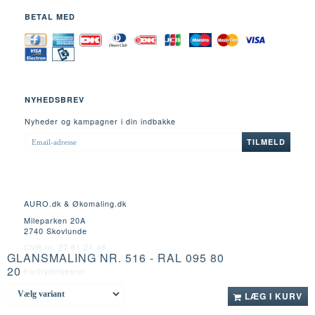
BETAL MED
NYHEDSBREV
Nyheder og kampagner i din indbakke
EMAIL-
TILMELD
ADRESSE
AURO.dk & Økomaling.dk
Mileparken 20A
2740 Skovlunde
CVR nr. 27 61 21 48
GLANSMALING NR. 516 - RAL 095 80
20
Fortrydelsesret
LÆG I KURV