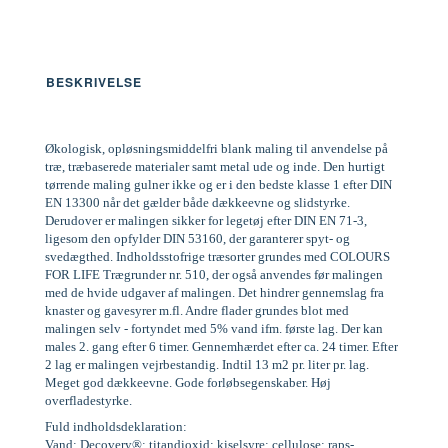
BESKRIVELSE
Økologisk, opløsningsmiddelfri blank maling til anvendelse på
træ, træbaserede materialer samt metal ude og inde. Den hurtigt
tørrende maling gulner ikke og er i den bedste klasse 1 efter DIN
EN 13300 når det gælder både dækkeevne og slidstyrke.
Derudover er malingen sikker for legetøj efter DIN EN 71-3,
ligesom den opfylder DIN 53160, der garanterer spyt- og
svedægthed. Indholdsstofrige træsorter grundes med COLOURS
FOR LIFE Trægrunder nr. 510, der også anvendes før malingen
med de hvide udgaver af malingen. Det hindrer gennemslag fra
knaster og gavesyrer m.fl. Andre flader grundes blot med
malingen selv - fortyndet med 5% vand ifm. første lag. Der kan
males 2. gang efter 6 timer. Gennemhærdet efter ca. 24 timer. Efter
2 lag er malingen vejrbestandig. Indtil 13 m2 pr. liter pr. lag.
Meget god dækkeevne. Gode forløbsegenskaber. Høj
overfladestyrke.
Fuld indholdsdeklaration:
Vand; Decovery®; titandioxid; kiselsyre; cellulose; raps-,