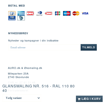
BETAL MED
NYHEDSBREV
Nyheder og kampagner i din indbakke
EMAIL-
TILMELD
ADRESSE
AURO.dk & Økomaling.dk
Mileparken 20A
2740 Skovlunde
CVR nr. 27 61 21 48
GLANSMALING NR. 516 - RAL 110 80
40
Fortrydelsesret
LÆG I KURV