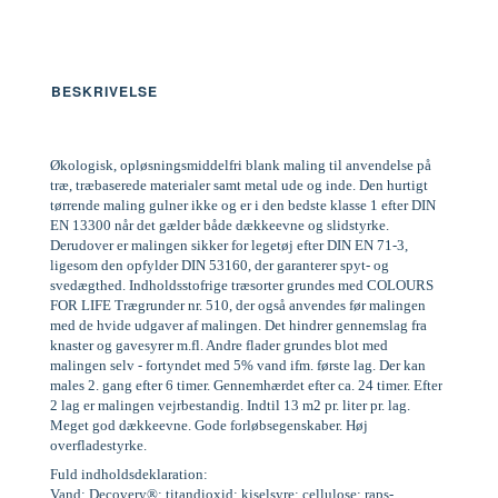
BESKRIVELSE
Økologisk, opløsningsmiddelfri blank maling til anvendelse på
træ, træbaserede materialer samt metal ude og inde. Den hurtigt
tørrende maling gulner ikke og er i den bedste klasse 1 efter DIN
EN 13300 når det gælder både dækkeevne og slidstyrke.
Derudover er malingen sikker for legetøj efter DIN EN 71-3,
ligesom den opfylder DIN 53160, der garanterer spyt- og
svedægthed. Indholdsstofrige træsorter grundes med COLOURS
FOR LIFE Trægrunder nr. 510, der også anvendes før malingen
med de hvide udgaver af malingen. Det hindrer gennemslag fra
knaster og gavesyrer m.fl. Andre flader grundes blot med
malingen selv - fortyndet med 5% vand ifm. første lag. Der kan
males 2. gang efter 6 timer. Gennemhærdet efter ca. 24 timer. Efter
2 lag er malingen vejrbestandig. Indtil 13 m2 pr. liter pr. lag.
Meget god dækkeevne. Gode forløbsegenskaber. Høj
overfladestyrke.
Fuld indholdsdeklaration:
Vand; Decovery®; titandioxid; kiselsyre; cellulose; raps-,