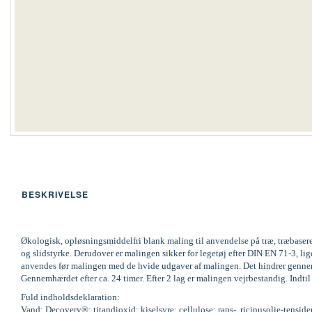
BESKRIVELSE
Økologisk, opløsningsmiddelfri blank maling til anvendelse på træ, træbaser
og slidstyrke. Derudover er malingen sikker for legetøj efter DIN EN 71-3,
anvendes før malingen med de hvide udgaver af malingen. Det hindrer gennemsl
Gennemhærdet efter ca. 24 timer. Efter 2 lag er malingen vejrbestandig. Indti
Fuld indholdsdeklaration:
Vand; Decovery®; titandioxid; kiselsyre; cellulose; raps-, ricinusolie-tenside