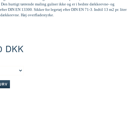
 Den hurtigt tørrende maling gulner ikke og er i bedste dækkeevne- og
efter DIN EN 13300. Sikker for legetøj efter DIN EN 71-3. Indtil 13 m2 pr. liter
d dækkeevne. Høj overfladestyrke.
0 DKK
:
KURV