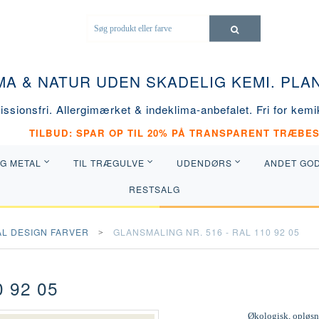
MA & NATUR UDEN SKADELIG KEMI. PL
ssionsfri. Allergimærket & indeklima-anbefalet. Fri for kemik
TILBUD: SPAR OP TIL 20% PÅ TRANSPARENT TRÆBES
OG METAL
TIL TRÆGULVE
UDENDØRS
ANDET GO
RESTSALG
AL DESIGN FARVER
GLANSMALING NR. 516 - RAL 110 92 05
 92 05
Økologisk, opløsni