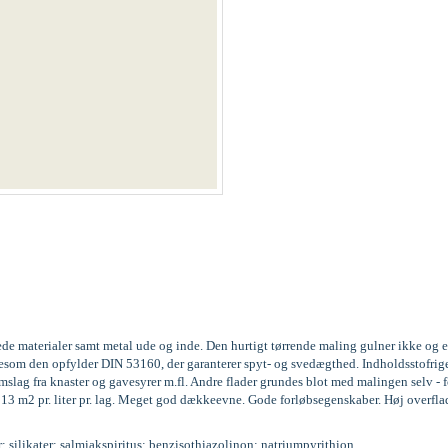
ede materialer samt metal ude og inde. Den hurtigt tørrende maling gulner ikke og 
 ligesom den opfylder DIN 53160, der garanterer spyt- og svedægthed. Indholdssto
ag fra knaster og gavesyrer m.fl. Andre flader grundes blot med malingen selv - fo
l 13 m2 pr. liter pr. lag. Meget god dækkeevne. Gode forløbsegenskaber. Høj overfla
r; silikater; salmiakspiritus; benzisothiazolinon; natriumpyrithion