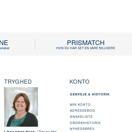
INE
PRISMATCH
erabat
HVIS DU HAR SET EN VARE BILLIGERE
TRYGHED
KONTO
GENVEJE & HISTORIK
MIN KONTO
ADRESSEBOG
ØNSKELISTE
ORDREHISTORIK
NYHEDSBREV
"Det er dén
Læge Irene Hage: