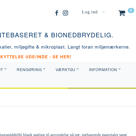
0
Log ind
ANTEBASERET & BIONEDBRYDELIG.
alier, miljøgifte & mikroplast. Langt foran miljømærkerne.
KYTTELSE UDE/INDE - SE HER!
DT
RENGØRING
VÆRKTØJ
INFORMATION
ngsmiddelfri blank maling til anvendelse på træ, træbaserede materialer samt