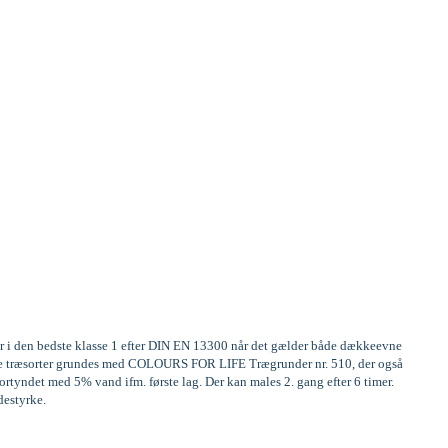
er i den bedste klasse 1 efter DIN EN 13300 når det gælder både dækkeevne
frige træsorter grundes med COLOURS FOR LIFE Trægrunder nr. 510, der også
rtyndet med 5% vand ifm. første lag. Der kan males 2. gang efter 6 timer.
destyrke.