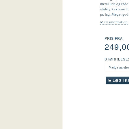
metal ude og inde.
slidstyrkeklasse 1 
pr. lag. Meget go
Mere information
PRIS FRA
249,0
STØRRELSE
LÆG I 