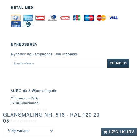
BETAL MED
NYHEDSBREV
Nyheder og kampagner i din indbakke
EMAIL-
TILMELD
ADRESSE
AURO.dk & Økomaling.dk
Mileparken 20A
2740 Skovlunde
CVR nr. 27 61 21 48
GLANSMALING NR. 516 - RAL 120 20
05
Fortrydelsesret
LÆG I KURV