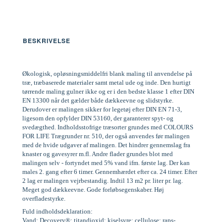
BESKRIVELSE
Økologisk, opløsningsmiddelfri blank maling til anvendelse på
træ, træbaserede materialer samt metal ude og inde. Den hurtigt
tørrende maling gulner ikke og er i den bedste klasse 1 efter DIN
EN 13300 når det gælder både dækkeevne og slidstyrke.
Derudover er malingen sikker for legetøj efter DIN EN 71-3,
ligesom den opfylder DIN 53160, der garanterer spyt- og
svedægthed. Indholdsstofrige træsorter grundes med COLOURS
FOR LIFE Trægrunder nr. 510, der også anvendes før malingen
med de hvide udgaver af malingen. Det hindrer gennemslag fra
knaster og gavesyrer m.fl. Andre flader grundes blot med
malingen selv - fortyndet med 5% vand ifm. første lag. Der kan
males 2. gang efter 6 timer. Gennemhærdet efter ca. 24 timer. Efter
2 lag er malingen vejrbestandig. Indtil 13 m2 pr. liter pr. lag.
Meget god dækkeevne. Gode forløbsegenskaber. Høj
overfladestyrke.
Fuld indholdsdeklaration:
Vand; Decovery®; titandioxid; kiselsyre; cellulose; raps-,