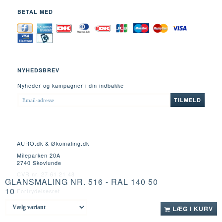
BETAL MED
NYHEDSBREV
Nyheder og kampagner i din indbakke
EMAIL-
TILMELD
ADRESSE
AURO.dk & Økomaling.dk
Mileparken 20A
2740 Skovlunde
CVR nr. 27 61 21 48
GLANSMALING NR. 516 - RAL 140 50
10
Fortrydelsesret
LÆG I KURV