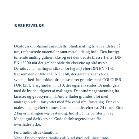
BESKRIVELSE
Økologisk, opløsningsmiddelfri blank maling til anvendelse på
træ, træbaserede materialer samt metal ude og inde. Den hurtigt
tørrende maling gulner ikke og er i den bedste klasse 1 efter DIN
EN 13300 når det gælder både dækkeevne og slidstyrke.
Derudover er malingen sikker for legetøj efter DIN EN 71-3,
ligesom den opfylder DIN 53160, der garanterer spyt- og
svedægthed. Indholdsstofrige træsorter grundes med COLOURS
FOR LIFE Trægrunder nr. 510, der også anvendes før malingen
med de hvide udgaver af malingen. Det hindrer gennemslag fra
knaster og gavesyrer m.fl. Andre flader grundes blot med
malingen selv - fortyndet med 5% vand ifm. første lag. Der kan
males 2. gang efter 6 timer. Gennemhærdet efter ca. 24 timer. Efter
2 lag er malingen vejrbestandig. Indtil 13 m2 pr. liter pr. lag.
Meget god dækkeevne. Gode forløbsegenskaber. Høj
overfladestyrke.
Fuld indholdsdeklaration:
Vand; Decovery®; titandioxid; kiselsyre; cellulose; raps-,