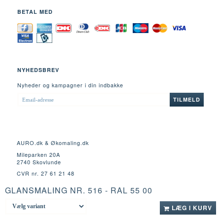
BETAL MED
NYHEDSBREV
Nyheder og kampagner i din indbakke
EMAIL-
TILMELD
ADRESSE
AURO.dk & Økomaling.dk
Mileparken 20A
2740 Skovlunde
CVR nr. 27 61 21 48
GLANSMALING NR. 516 - RAL 55 00
Fortrydelsesret
LÆG I KURV