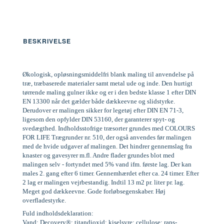
BESKRIVELSE
Økologisk, opløsningsmiddelfri blank maling til anvendelse på
træ, træbaserede materialer samt metal ude og inde. Den hurtigt
tørrende maling gulner ikke og er i den bedste klasse 1 efter DIN
EN 13300 når det gælder både dækkeevne og slidstyrke.
Derudover er malingen sikker for legetøj efter DIN EN 71-3,
ligesom den opfylder DIN 53160, der garanterer spyt- og
svedægthed. Indholdsstofrige træsorter grundes med COLOURS
FOR LIFE Trægrunder nr. 510, der også anvendes før malingen
med de hvide udgaver af malingen. Det hindrer gennemslag fra
knaster og gavesyrer m.fl. Andre flader grundes blot med
malingen selv - fortyndet med 5% vand ifm. første lag. Der kan
males 2. gang efter 6 timer. Gennemhærdet efter ca. 24 timer. Efter
2 lag er malingen vejrbestandig. Indtil 13 m2 pr. liter pr. lag.
Meget god dækkeevne. Gode forløbsegenskaber. Høj
overfladestyrke.
Fuld indholdsdeklaration:
Vand; Decovery®; titandioxid; kiselsyre; cellulose; raps-,