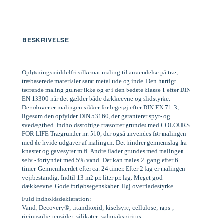
BESKRIVELSE
Opløsningsmiddelfri silkemat maling til anvendelse på træ,
træbaserede materialer samt metal ude og inde. Den hurtigt
tørrende maling gulner ikke og er i den bedste klasse 1 efter DIN
EN 13300 når det gælder både dækkeevne og slidstyrke.
Derudover er malingen sikker for legetøj efter DIN EN 71-3,
ligesom den opfylder DIN 53160, der garanterer spyt- og
svedægthed. Indholdsstofrige træsorter grundes med COLOURS
FOR LIFE Trægrunder nr. 510, der også anvendes før malingen
med de hvide udgaver af malingen. Det hindrer gennemslag fra
knaster og gavesyrer m.fl. Andre flader grundes med malingen
selv - fortyndet med 5% vand. Der kan males 2. gang efter 6
timer. Gennemhærdet efter ca. 24 timer. Efter 2 lag er malingen
vejrbestandig. Indtil 13 m2 pr. liter pr. lag. Meget god
dækkeevne. Gode forløbsegenskaber. Høj overfladestyrke.
Fuld indholdsdeklaration:
Vand; Decovery®; titandioxid; kiselsyre; cellulose; raps-,
ricinusolie-tensider; silikater; salmiakspiritus;