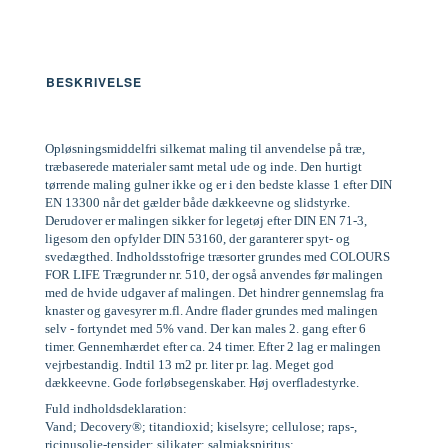
BESKRIVELSE
Opløsningsmiddelfri silkemat maling til anvendelse på træ,
træbaserede materialer samt metal ude og inde. Den hurtigt
tørrende maling gulner ikke og er i den bedste klasse 1 efter DIN
EN 13300 når det gælder både dækkeevne og slidstyrke.
Derudover er malingen sikker for legetøj efter DIN EN 71-3,
ligesom den opfylder DIN 53160, der garanterer spyt- og
svedægthed. Indholdsstofrige træsorter grundes med COLOURS
FOR LIFE Trægrunder nr. 510, der også anvendes før malingen
med de hvide udgaver af malingen. Det hindrer gennemslag fra
knaster og gavesyrer m.fl. Andre flader grundes med malingen
selv - fortyndet med 5% vand. Der kan males 2. gang efter 6
timer. Gennemhærdet efter ca. 24 timer. Efter 2 lag er malingen
vejrbestandig. Indtil 13 m2 pr. liter pr. lag. Meget god
dækkeevne. Gode forløbsegenskaber. Høj overfladestyrke.
Fuld indholdsdeklaration:
Vand; Decovery®; titandioxid; kiselsyre; cellulose; raps-,
ricinusolie-tensider; silikater; salmiakspiritus;