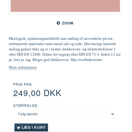
ZOOM
Økologisk, opløsningsmiddelfri mat maling til anvendelse på træ,
træbaserede materialer samt metal ude og inde. Den hurtigt tørrende
maling gulner ikke og er i bedste dækkeevne- og slidstyrkeklasse 1
efter DIN EN 13300. Sikker for legetøj efter DIN EN 71-3. Indtil 13 m2
pr. liter pr. lag. Meget god dækkeevne. Høj overfladestyrke.
Mere information
PRIS FRA
249,00 DKK
STØRRELSE:
LÆG I KURV