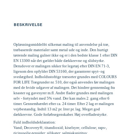
BESKRIVELSE
Opløsningsmiddelfri silkemat maling til anvendelse på træ,
træbaserede materialer samt metal ude og inde. Den hurtigt
tørrende maling gulner ikke og er i den bedste klasse 1 efter DIN
EN 13300 når det gælder både dækkeevne og slidstyrke.
Derudover er malingen sikker for legetøj efter DIN EN 71-3,
ligesom den opfylder DIN 53160, der garanterer spyt- og
svedægthed. Indholdsstofrige træsorter grundes med COLOURS
FOR LIFE Trægrunder nr. 510, der også anvendes før malingen
med de hvide udgaver af malingen. Det hindrer gennemslag fra
knaster og gavesyrer m.fl. Andre flader grundes med malingen
selv - fortyndet med 5% vand. Der kan males 2. gang efter 6
timer. Gennemhærdet efter ca. 24 timer. Efter 2 lag er malingen
vejrbestandig. Indtil 13 m2 pr. liter pr. lag. Meget god
dækkeevne. Gode forløbsegenskaber. Høj overfladestyrke.
Fuld indholdsdeklaration:
Vand; Decovery®; titandioxid; kiselsyre; cellulose; raps-,
ricinusolie-tensider; silikater; salmiakspiritus;