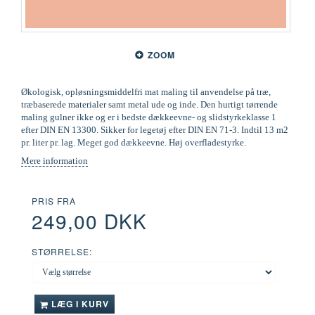
ZOOM
Økologisk, opløsningsmiddelfri mat maling til anvendelse på træ,
træbaserede materialer samt metal ude og inde. Den hurtigt tørrende
maling gulner ikke og er i bedste dækkeevne- og slidstyrkeklasse 1
efter DIN EN 13300. Sikker for legetøj efter DIN EN 71-3. Indtil 13 m2
pr. liter pr. lag. Meget god dækkeevne. Høj overfladestyrke.
Mere information
PRIS FRA
249,00 DKK
STØRRELSE:
LÆG I KURV