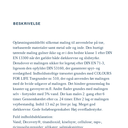
BESKRIVELSE
Opløsningsmiddelfri silkemat maling til anvendelse på træ,
træbaserede materialer samt metal ude og inde. Den hurtigt
tørrende maling gulner ikke og er i den bedste klasse 1 efter DIN
EN 13300 når det gælder både dækkeevne og slidstyrke.
Derudover er malingen sikker for legetøj efter DIN EN 71-3,
ligesom den opfylder DIN 53160, der garanterer spyt- og
svedægthed. Indholdsstofrige træsorter grundes med COLOURS
FOR LIFE Trægrunder nr. 510, der også anvendes før malingen
med de hvide udgaver af malingen. Det hindrer gennemslag fra
knaster og gavesyrer m.fl. Andre flader grundes med malingen
selv - fortyndet med 5% vand. Der kan males 2. gang efter 6
timer. Gennemhærdet efter ca. 24 timer. Efter 2 lag er malingen
vejrbestandig. Indtil 13 m2 pr. liter pr. lag. Meget god
dækkeevne. Gode forløbsegenskaber. Høj overfladestyrke.
Fuld indholdsdeklaration:
Vand; Decovery®; titandioxid; kiselsyre; cellulose; raps-,
ricinusolie-tensider; silikater; salmiakspiritus;