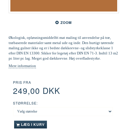
ZOOM
Økologisk, opløsningsmiddelfri mat maling til anvendelse på træ,
træbaserede materialer samt metal ude og inde. Den hurtigt tørrende
maling gulner ikke og er i bedste dækkeevne- og slidstyrkeklasse 1
efter DIN EN 13300. Sikker for legetøj efter DIN EN 71-3. Indtil 13 m2
pr. liter pr. lag. Meget god dækkeevne. Høj overfladestyrke.
Mere information
PRIS FRA
249,00 DKK
STØRRELSE:
LÆG I KURV