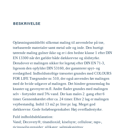
BESKRIVELSE
Opløsningsmiddelfri silkemat maling til anvendelse på træ,
træbaserede materialer samt metal ude og inde. Den hurtigt
tørrende maling gulner ikke og er i den bedste klasse 1 efter DIN
EN 13300 når det gælder både dækkeevne og slidstyrke.
Derudover er malingen sikker for legetøj efter DIN EN 71-3,
ligesom den opfylder DIN 53160, der garanterer spyt- og
svedægthed. Indholdsstofrige træsorter grundes med COLOURS
FOR LIFE Trægrunder nr. 510, der også anvendes før malingen
med de hvide udgaver af malingen. Det hindrer gennemslag fra
knaster og gavesyrer m.fl. Andre flader grundes med malingen
selv - fortyndet med 5% vand. Der kan males 2. gang efter 6
timer. Gennemhærdet efter ca. 24 timer. Efter 2 lag er malingen
vejrbestandig. Indtil 13 m2 pr. liter pr. lag. Meget god
dækkeevne. Gode forløbsegenskaber. Høj overfladestyrke.
Fuld indholdsdeklaration:
Vand; Decovery®; titandioxid; kiselsyre; cellulose; raps-,
ricinusolie-tensider; silikater; salmiakspiritus;