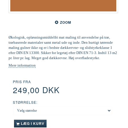
ZOOM
Økologisk, opløsningsmiddelfri mat maling til anvendelse på træ,
træbaserede materialer samt metal ude og inde. Den hurtigt tørrende
maling gulner ikke og er i bedste dækkeevne- og slidstyrkeklasse 1
efter DIN EN 13300. Sikker for legetøj efter DIN EN 71-3. Indtil 13 m2
pr. liter pr. lag. Meget god dækkeevne. Høj overfladestyrke.
Mere information
PRIS FRA
249,00 DKK
STØRRELSE:
LÆG I KURV