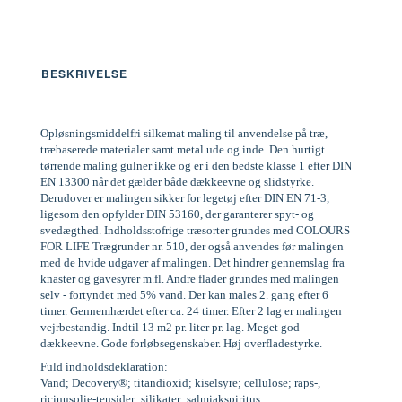
BESKRIVELSE
Opløsningsmiddelfri silkemat maling til anvendelse på træ,
træbaserede materialer samt metal ude og inde. Den hurtigt
tørrende maling gulner ikke og er i den bedste klasse 1 efter DIN
EN 13300 når det gælder både dækkeevne og slidstyrke.
Derudover er malingen sikker for legetøj efter DIN EN 71-3,
ligesom den opfylder DIN 53160, der garanterer spyt- og
svedægthed. Indholdsstofrige træsorter grundes med COLOURS
FOR LIFE Trægrunder nr. 510, der også anvendes før malingen
med de hvide udgaver af malingen. Det hindrer gennemslag fra
knaster og gavesyrer m.fl. Andre flader grundes med malingen
selv - fortyndet med 5% vand. Der kan males 2. gang efter 6
timer. Gennemhærdet efter ca. 24 timer. Efter 2 lag er malingen
vejrbestandig. Indtil 13 m2 pr. liter pr. lag. Meget god
dækkeevne. Gode forløbsegenskaber. Høj overfladestyrke.
Fuld indholdsdeklaration:
Vand; Decovery®; titandioxid; kiselsyre; cellulose; raps-,
ricinusolie-tensider; silikater; salmiakspiritus;