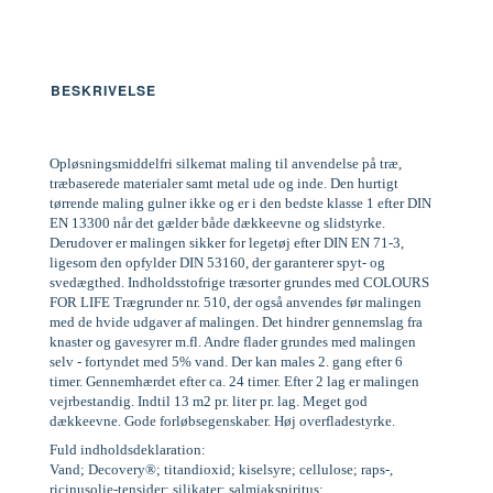
BESKRIVELSE
Opløsningsmiddelfri silkemat maling til anvendelse på træ,
træbaserede materialer samt metal ude og inde. Den hurtigt
tørrende maling gulner ikke og er i den bedste klasse 1 efter DIN
EN 13300 når det gælder både dækkeevne og slidstyrke.
Derudover er malingen sikker for legetøj efter DIN EN 71-3,
ligesom den opfylder DIN 53160, der garanterer spyt- og
svedægthed. Indholdsstofrige træsorter grundes med COLOURS
FOR LIFE Trægrunder nr. 510, der også anvendes før malingen
med de hvide udgaver af malingen. Det hindrer gennemslag fra
knaster og gavesyrer m.fl. Andre flader grundes med malingen
selv - fortyndet med 5% vand. Der kan males 2. gang efter 6
timer. Gennemhærdet efter ca. 24 timer. Efter 2 lag er malingen
vejrbestandig. Indtil 13 m2 pr. liter pr. lag. Meget god
dækkeevne. Gode forløbsegenskaber. Høj overfladestyrke.
Fuld indholdsdeklaration:
Vand; Decovery®; titandioxid; kiselsyre; cellulose; raps-,
ricinusolie-tensider; silikater; salmiakspiritus;