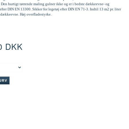
 Den hurtigt tørrende maling gulner ikke og er i bedste dækkeevne- og
efter DIN EN 13300. Sikker for legetøj efter DIN EN 71-3. Indtil 13 m2 pr. liter
d dækkeevne. Høj overfladestyrke.
0 DKK
:
KURV