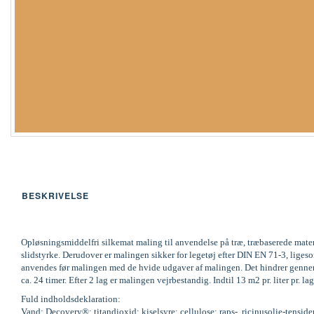
BESKRIVELSE
Opløsningsmiddelfri silkemat maling til anvendelse på træ, træbaserede mate
slidstyrke. Derudover er malingen sikker for legetøj efter DIN EN 71-3, li
anvendes før malingen med de hvide udgaver af malingen. Det hindrer gennems
ca. 24 timer. Efter 2 lag er malingen vejrbestandig. Indtil 13 m2 pr. liter pr
Fuld indholdsdeklaration:
Vand; Decovery®; titandioxid; kiselsyre; cellulose; raps-, ricinusolie-tenside