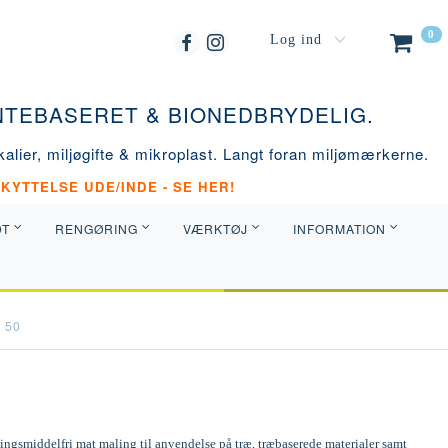
0
Log ind
ANTEBASERET & BIONEDBRYDELIG.
alier, miljøgifte & mikroplast. Langt foran miljømærkerne.
KYTTELSE UDE/INDE - SE HER!
DT
RENGØRING
VÆRKTØJ
INFORMATION
 50
ngsmiddelfri mat maling til anvendelse på træ, træbaserede materialer samt