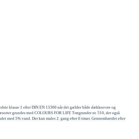
 bedste klasse 1 efter DIN EN 13300 når det gælder både dækkeevne og
ge træsorter grundes med COLOURS FOR LIFE Trægrunder nr. 510, der også
ndet med 5% vand. Der kan males 2. gang efter 6 timer. Gennemhærdet efter