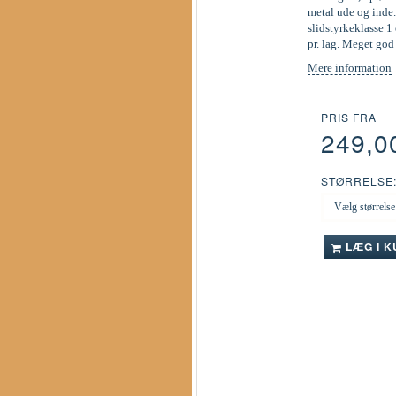
metal ude og inde.
slidstyrkeklasse 1 
pr. lag. Meget go
Mere information
PRIS FRA
249,0
STØRRELSE
LÆG I 