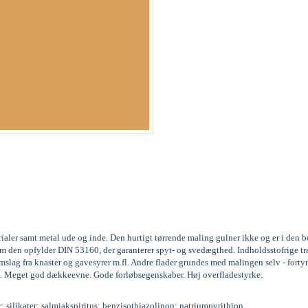
rialer samt metal ude og inde. Den hurtigt tørrende maling gulner ikke og er i den
gesom den opfylder DIN 53160, der garanterer spyt- og svedægthed. Indholdsstofri
lag fra knaster og gavesyrer m.fl. Andre flader grundes med malingen selv - forty
. lag. Meget god dækkeevne. Gode forløbsegenskaber. Høj overfladestyrke.
r; silikater; salmiakspiritus; benzisothiazolinon; natriumpyrithion