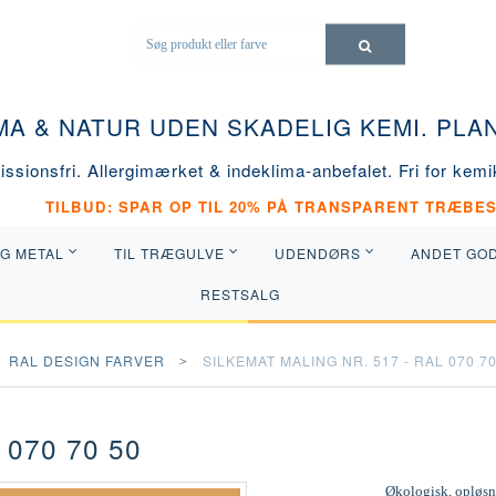
MA & NATUR UDEN SKADELIG KEMI. PL
ssionsfri. Allergimærket & indeklima-anbefalet. Fri for kemik
TILBUD: SPAR OP TIL 20% PÅ TRANSPARENT TRÆBES
OG METAL
TIL TRÆGULVE
UDENDØRS
ANDET GO
RESTSALG
RAL DESIGN FARVER
SILKEMAT MALING NR. 517 - RAL 070 70
 070 70 50
Økologisk, opløsni