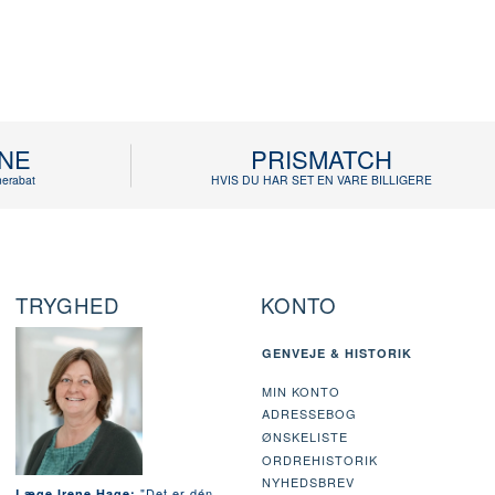
INE
PRISMATCH
erabat
HVIS DU HAR SET EN VARE BILLIGERE
TRYGHED
KONTO
GENVEJE & HISTORIK
MIN KONTO
ADRESSEBOG
ØNSKELISTE
ORDREHISTORIK
NYHEDSBREV
"Det er dén
Læge Irene Hage: