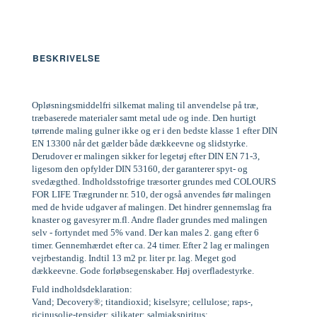
BESKRIVELSE
Opløsningsmiddelfri silkemat maling til anvendelse på træ,
træbaserede materialer samt metal ude og inde. Den hurtigt
tørrende maling gulner ikke og er i den bedste klasse 1 efter DIN
EN 13300 når det gælder både dækkeevne og slidstyrke.
Derudover er malingen sikker for legetøj efter DIN EN 71-3,
ligesom den opfylder DIN 53160, der garanterer spyt- og
svedægthed. Indholdsstofrige træsorter grundes med COLOURS
FOR LIFE Trægrunder nr. 510, der også anvendes før malingen
med de hvide udgaver af malingen. Det hindrer gennemslag fra
knaster og gavesyrer m.fl. Andre flader grundes med malingen
selv - fortyndet med 5% vand. Der kan males 2. gang efter 6
timer. Gennemhærdet efter ca. 24 timer. Efter 2 lag er malingen
vejrbestandig. Indtil 13 m2 pr. liter pr. lag. Meget god
dækkeevne. Gode forløbsegenskaber. Høj overfladestyrke.
Fuld indholdsdeklaration:
Vand; Decovery®; titandioxid; kiselsyre; cellulose; raps-,
ricinusolie-tensider; silikater; salmiakspiritus;