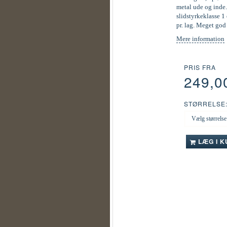
metal ude og inde.
slidstyrkeklasse 1 
pr. lag. Meget go
Mere information
PRIS FRA
249,0
STØRRELSE
LÆG I 