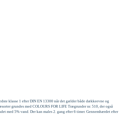
 bedste klasse 1 efter DIN EN 13300 når det gælder både dækkeevne og
ge træsorter grundes med COLOURS FOR LIFE Trægrunder nr. 510, der også
ndet med 5% vand. Der kan males 2. gang efter 6 timer. Gennemhærdet efter