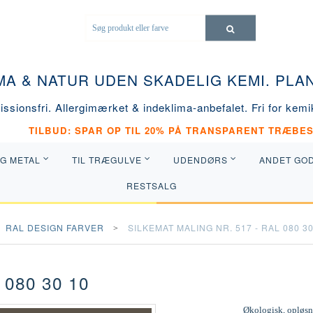
MA & NATUR UDEN SKADELIG KEMI. PL
ssionsfri. Allergimærket & indeklima-anbefalet. Fri for kemik
TILBUD: SPAR OP TIL 20% PÅ TRANSPARENT TRÆBES
OG METAL
TIL TRÆGULVE
UDENDØRS
ANDET GO
RESTSALG
RAL DESIGN FARVER
SILKEMAT MALING NR. 517 - RAL 080 30
 080 30 10
Økologisk, opløsni