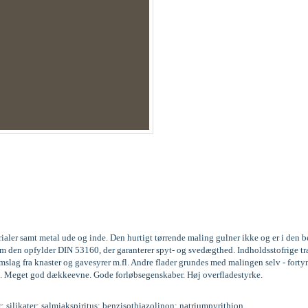
rialer samt metal ude og inde. Den hurtigt tørrende maling gulner ikke og er i den
gesom den opfylder DIN 53160, der garanterer spyt- og svedægthed. Indholdsstofri
lag fra knaster og gavesyrer m.fl. Andre flader grundes med malingen selv - forty
. lag. Meget god dækkeevne. Gode forløbsegenskaber. Høj overfladestyrke.
r; silikater; salmiakspiritus; benzisothiazolinon; natriumpyrithion