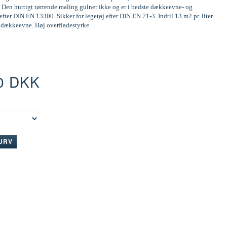
 Den hurtigt tørrende maling gulner ikke og er i bedste dækkeevne- og
efter DIN EN 13300. Sikker for legetøj efter DIN EN 71-3. Indtil 13 m2 pr. liter
d dækkeevne. Høj overfladestyrke.
0 DKK
:
KURV