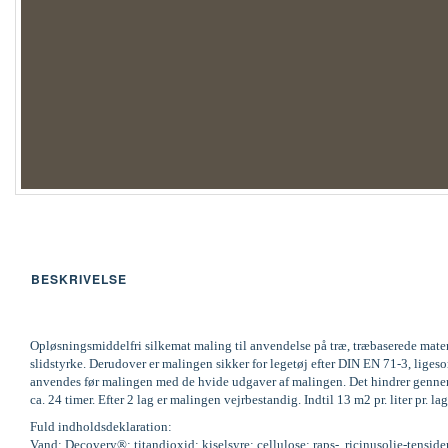
BESKRIVELSE
Opløsningsmiddelfri silkemat maling til anvendelse på træ, træbaserede mate
slidstyrke. Derudover er malingen sikker for legetøj efter DIN EN 71-3, li
anvendes før malingen med de hvide udgaver af malingen. Det hindrer gennems
ca. 24 timer. Efter 2 lag er malingen vejrbestandig. Indtil 13 m2 pr. liter pr
Fuld indholdsdeklaration:
Vand; Decovery®; titandioxid; kiselsyre; cellulose; raps-, ricinusolie-tenside