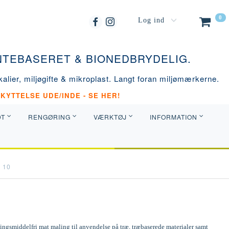
0
Log ind
ANTEBASERET & BIONEDBRYDELIG.
alier, miljøgifte & mikroplast. Langt foran miljømærkerne.
KYTTELSE UDE/INDE - SE HER!
DT
RENGØRING
VÆRKTØJ
INFORMATION
 10
ngsmiddelfri mat maling til anvendelse på træ, træbaserede materialer samt