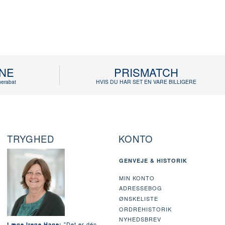
INE
PRISMATCH
erabat
HVIS DU HAR SET EN VARE BILLIGERE
TRYGHED
KONTO
GENVEJE & HISTORIK
MIN KONTO
ADRESSEBOG
ØNSKELISTE
ORDREHISTORIK
NYHEDSBREV
"Det er dén
Læge Irene Hage: