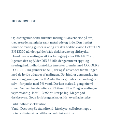
BESKRIVELSE
Opløsningsmiddelfri silkemat maling til anvendelse på træ,
træbaserede materialer samt metal ude og inde. Den hurtigt
tørrende maling gulner ikke og er i den bedste klasse 1 efter DIN
EN 13300 når det gælder både dækkeevne og slidstyrke.
Derudover er malingen sikker for legetøj efter DIN EN 71-3,
ligesom den opfylder DIN 53160, der garanterer spyt- og
svedægthed. Indholdsstofrige træsorter grundes med COLOURS
FOR LIFE Trægrunder nr. 510, der også anvendes før malingen
med de hvide udgaver af malingen. Det hindrer gennemslag fra
knaster og gavesyrer m.fl. Andre flader grundes med malingen
selv - fortyndet med 5% vand. Der kan males 2. gang efter 6
timer. Gennemhærdet efter ca. 24 timer. Efter 2 lag er malingen
vejrbestandig. Indtil 13 m2 pr. liter pr. lag. Meget god
dækkeevne. Gode forløbsegenskaber. Høj overfladestyrke.
Fuld indholdsdeklaration:
Vand; Decovery®; titandioxid; kiselsyre; cellulose; raps-,
ricinusolie-tensider; silikater; salmiakspiritus;