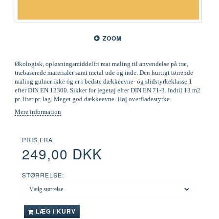
ZOOM
Økologisk, opløsningsmiddelfri mat maling til anvendelse på træ,
træbaserede materialer samt metal ude og inde. Den hurtigt tørrende
maling gulner ikke og er i bedste dækkeevne- og slidstyrkeklasse 1
efter DIN EN 13300. Sikker for legetøj efter DIN EN 71-3. Indtil 13 m2
pr. liter pr. lag. Meget god dækkeevne. Høj overfladestyrke.
Mere information
PRIS FRA
249,00 DKK
STØRRELSE:
LÆG I KURV