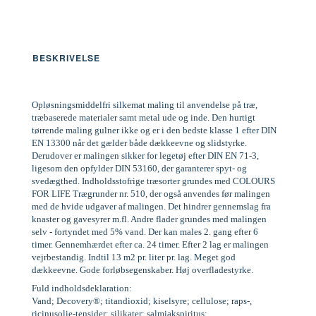
BESKRIVELSE
Opløsningsmiddelfri silkemat maling til anvendelse på træ,
træbaserede materialer samt metal ude og inde. Den hurtigt
tørrende maling gulner ikke og er i den bedste klasse 1 efter DIN
EN 13300 når det gælder både dækkeevne og slidstyrke.
Derudover er malingen sikker for legetøj efter DIN EN 71-3,
ligesom den opfylder DIN 53160, der garanterer spyt- og
svedægthed. Indholdsstofrige træsorter grundes med COLOURS
FOR LIFE Trægrunder nr. 510, der også anvendes før malingen
med de hvide udgaver af malingen. Det hindrer gennemslag fra
knaster og gavesyrer m.fl. Andre flader grundes med malingen
selv - fortyndet med 5% vand. Der kan males 2. gang efter 6
timer. Gennemhærdet efter ca. 24 timer. Efter 2 lag er malingen
vejrbestandig. Indtil 13 m2 pr. liter pr. lag. Meget god
dækkeevne. Gode forløbsegenskaber. Høj overfladestyrke.
Fuld indholdsdeklaration:
Vand; Decovery®; titandioxid; kiselsyre; cellulose; raps-,
ricinusolie-tensider; silikater; salmiakspiritus;