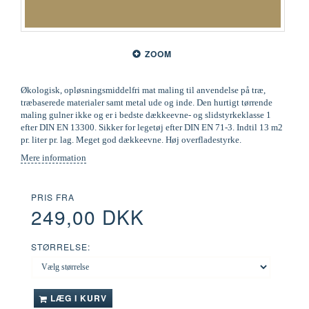
ZOOM
Økologisk, opløsningsmiddelfri mat maling til anvendelse på træ,
træbaserede materialer samt metal ude og inde. Den hurtigt tørrende
maling gulner ikke og er i bedste dækkeevne- og slidstyrkeklasse 1
efter DIN EN 13300. Sikker for legetøj efter DIN EN 71-3. Indtil 13 m2
pr. liter pr. lag. Meget god dækkeevne. Høj overfladestyrke.
Mere information
PRIS FRA
249,00 DKK
STØRRELSE:
LÆG I KURV