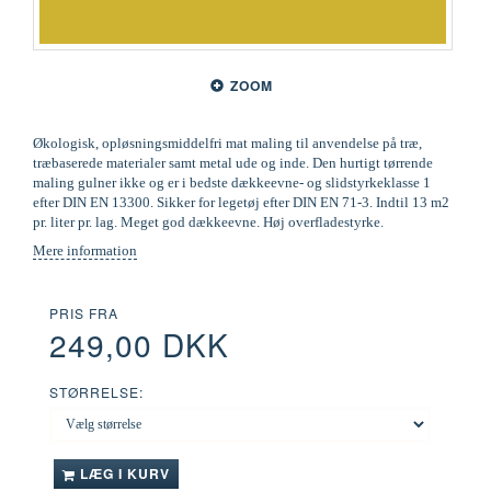
ZOOM
Økologisk, opløsningsmiddelfri mat maling til anvendelse på træ,
træbaserede materialer samt metal ude og inde. Den hurtigt tørrende
maling gulner ikke og er i bedste dækkeevne- og slidstyrkeklasse 1
efter DIN EN 13300. Sikker for legetøj efter DIN EN 71-3. Indtil 13 m2
pr. liter pr. lag. Meget god dækkeevne. Høj overfladestyrke.
Mere information
PRIS FRA
249,00 DKK
STØRRELSE:
LÆG I KURV