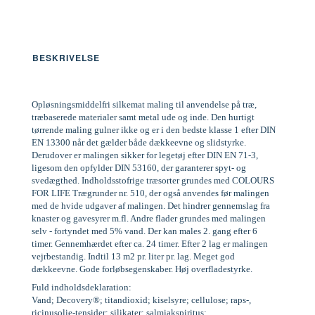
BESKRIVELSE
Opløsningsmiddelfri silkemat maling til anvendelse på træ,
træbaserede materialer samt metal ude og inde. Den hurtigt
tørrende maling gulner ikke og er i den bedste klasse 1 efter DIN
EN 13300 når det gælder både dækkeevne og slidstyrke.
Derudover er malingen sikker for legetøj efter DIN EN 71-3,
ligesom den opfylder DIN 53160, der garanterer spyt- og
svedægthed. Indholdsstofrige træsorter grundes med COLOURS
FOR LIFE Trægrunder nr. 510, der også anvendes før malingen
med de hvide udgaver af malingen. Det hindrer gennemslag fra
knaster og gavesyrer m.fl. Andre flader grundes med malingen
selv - fortyndet med 5% vand. Der kan males 2. gang efter 6
timer. Gennemhærdet efter ca. 24 timer. Efter 2 lag er malingen
vejrbestandig. Indtil 13 m2 pr. liter pr. lag. Meget god
dækkeevne. Gode forløbsegenskaber. Høj overfladestyrke.
Fuld indholdsdeklaration:
Vand; Decovery®; titandioxid; kiselsyre; cellulose; raps-,
ricinusolie-tensider; silikater; salmiakspiritus;