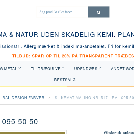
MA & NATUR UDEN SKADELIG KEMI. PL
ssionsfri. Allergimærket & indeklima-anbefalet. Fri for kemik
TILBUD: SPAR OP TIL 20% PÅ TRANSPARENT TRÆBES
OG METAL
TIL TRÆGULVE
UDENDØRS
ANDET GO
RESTSALG
RAL DESIGN FARVER
SILKEMAT MALING NR. 517 - RAL 095 50
 095 50 50
Økologisk, opløsni