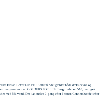
 bedste klasse 1 efter DIN EN 13300 når det gælder både dækkeevne og
ge træsorter grundes med COLOURS FOR LIFE Trægrunder nr. 510, der også
ndet med 5% vand. Der kan males 2. gang efter 6 timer. Gennemhærdet efter