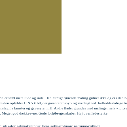
rialer samt metal ude og inde. Den hurtigt tørrende maling gulner ikke og er i den
gesom den opfylder DIN 53160, der garanterer spyt- og svedægthed. Indholdsstofri
lag fra knaster og gavesyrer m.fl. Andre flader grundes med malingen selv - forty
. lag. Meget god dækkeevne. Gode forløbsegenskaber. Høj overfladestyrke.
r; silikater; salmiakspiritus; benzisothiazolinon; natriumpyrithion