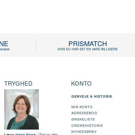
INE
PRISMATCH
erabat
HVIS DU HAR SET EN VARE BILLIGERE
TRYGHED
KONTO
GENVEJE & HISTORIK
MIN KONTO
ADRESSEBOG
ØNSKELISTE
ORDREHISTORIK
NYHEDSBREV
"Det er dén
Læge Irene Hage: