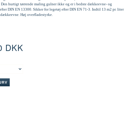
 Den hurtigt tørrende maling gulner ikke og er i bedste dækkeevne- og
efter DIN EN 13300. Sikker for legetøj efter DIN EN 71-3. Indtil 13 m2 pr. liter
d dækkeevne. Høj overfladestyrke.
0 DKK
:
KURV