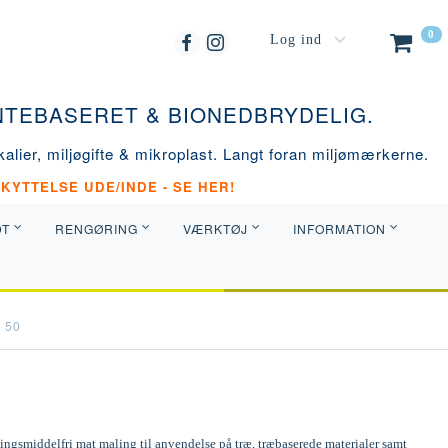
0
Log ind
ANTEBASERET & BIONEDBRYDELIG.
alier, miljøgifte & mikroplast. Langt foran miljømærkerne.
KYTTELSE UDE/INDE - SE HER!
DT
RENGØRING
VÆRKTØJ
INFORMATION
 50
ngsmiddelfri mat maling til anvendelse på træ, træbaserede materialer samt