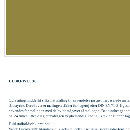
BESKRIVELSE
Opløsningsmiddelfri silkemat maling til anvendelse på træ, træbaserede mate
slidstyrke. Derudover er malingen sikker for legetøj efter DIN EN 71-3, li
anvendes før malingen med de hvide udgaver af malingen. Det hindrer gennems
ca. 24 timer. Efter 2 lag er malingen vejrbestandig. Indtil 13 m2 pr. liter pr
Fuld indholdsdeklaration:
Vand; Decovery®; titandioxid; kiselsyre; cellulose; raps-, ricinusolie-tenside