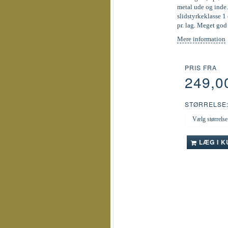
metal ude og inde.
slidstyrkeklasse 1 
pr. lag. Meget go
Mere information
PRIS FRA
249,0
STØRRELSE
LÆG I 