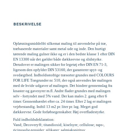
BESKRIVELSE
Opløsningsmiddelfri silkemat maling til anvendelse på træ,
træbaserede materialer samt metal ude og inde. Den hurtigt
tørrende maling gulner ikke og er i den bedste klasse 1 efter DIN
EN 13300 når det gælder både dækkeevne og slidstyrke.
Derudover er malingen sikker for legetøj efter DIN EN 71-3,
ligesom den opfylder DIN 53160, der garanterer spyt- og
svedægthed. Indholdsstofrige træsorter grundes med COLOURS
FOR LIFE Trægrunder nr. 510, der også anvendes før malingen
med de hvide udgaver af malingen. Det hindrer gennemslag fra
knaster og gavesyrer m.fl. Andre flader grundes med malingen
selv - fortyndet med 5% vand. Der kan males 2. gang efter 6
timer. Gennemhærdet efter ca. 24 timer. Efter 2 lag er malingen
vejrbestandig. Indtil 13 m2 pr. liter pr. lag. Meget god
dækkeevne. Gode forløbsegenskaber. Høj overfladestyrke.
Fuld indholdsdeklaration:
Vand; Decovery®; titandioxid; kiselsyre; cellulose; raps-,
ricinusolie-tensider; silikater; salmiakspiritus;