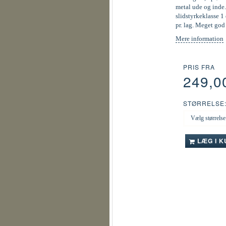
metal ude og inde.
slidstyrkeklasse 1 
pr. lag. Meget go
Mere information
PRIS FRA
249,0
STØRRELSE
LÆG I 