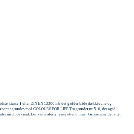
 bedste klasse 1 efter DIN EN 13300 når det gælder både dækkeevne og
ge træsorter grundes med COLOURS FOR LIFE Trægrunder nr. 510, der også
ndet med 5% vand. Der kan males 2. gang efter 6 timer. Gennemhærdet efter