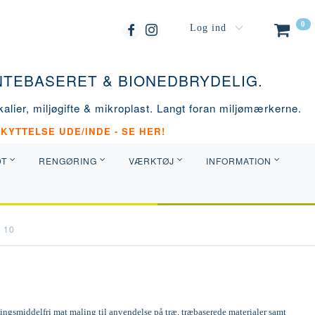
0
Log ind
ANTEBASERET & BIONEDBRYDELIG.
alier, miljøgifte & mikroplast. Langt foran miljømærkerne.
KYTTELSE UDE/INDE - SE HER!
DT
RENGØRING
VÆRKTØJ
INFORMATION
 10
ngsmiddelfri mat maling til anvendelse på træ, træbaserede materialer samt