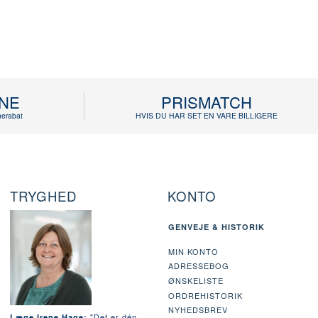
INE
PRISMATCH
erabat
HVIS DU HAR SET EN VARE BILLIGERE
TRYGHED
KONTO
GENVEJE & HISTORIK
MIN KONTO
ADRESSEBOG
ØNSKELISTE
ORDREHISTORIK
NYHEDSBREV
"Det er dén
Læge Irene Hage: