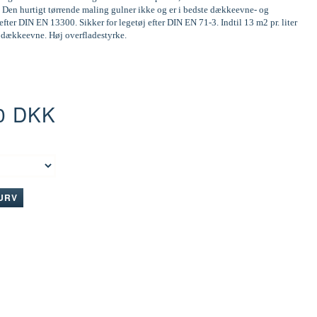
 Den hurtigt tørrende maling gulner ikke og er i bedste dækkeevne- og
efter DIN EN 13300. Sikker for legetøj efter DIN EN 71-3. Indtil 13 m2 pr. liter
d dækkeevne. Høj overfladestyrke.
0 DKK
:
KURV