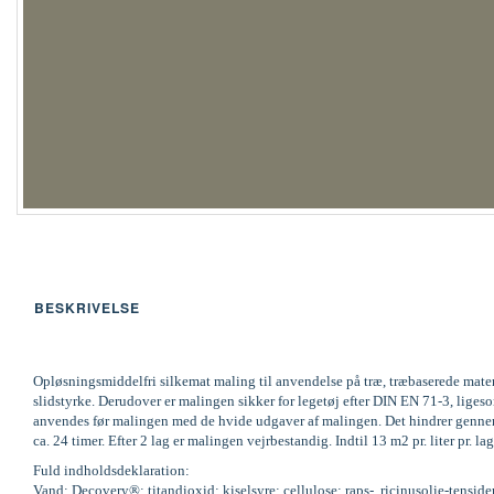
BESKRIVELSE
Opløsningsmiddelfri silkemat maling til anvendelse på træ, træbaserede mate
slidstyrke. Derudover er malingen sikker for legetøj efter DIN EN 71-3, li
anvendes før malingen med de hvide udgaver af malingen. Det hindrer gennems
ca. 24 timer. Efter 2 lag er malingen vejrbestandig. Indtil 13 m2 pr. liter pr
Fuld indholdsdeklaration:
Vand; Decovery®; titandioxid; kiselsyre; cellulose; raps-, ricinusolie-tenside