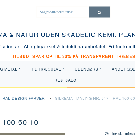
MA & NATUR UDEN SKADELIG KEMI. PL
ssionsfri. Allergimærket & indeklima-anbefalet. Fri for kemik
TILBUD: SPAR OP TIL 20% PÅ TRANSPARENT TRÆBES
OG METAL
TIL TRÆGULVE
UDENDØRS
ANDET GO
RESTSALG
RAL DESIGN FARVER
SILKEMAT MALING NR. 517 - RAL 100 50
 100 50 10
Økologisk, opløsni