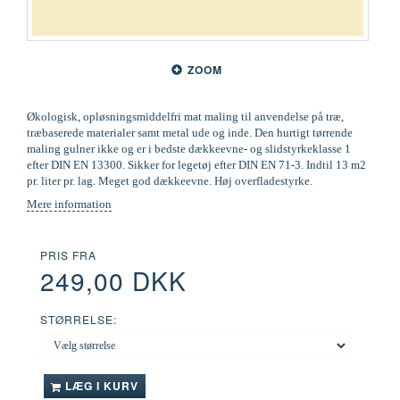
ZOOM
Økologisk, opløsningsmiddelfri mat maling til anvendelse på træ,
træbaserede materialer samt metal ude og inde. Den hurtigt tørrende
maling gulner ikke og er i bedste dækkeevne- og slidstyrkeklasse 1
efter DIN EN 13300. Sikker for legetøj efter DIN EN 71-3. Indtil 13 m2
pr. liter pr. lag. Meget god dækkeevne. Høj overfladestyrke.
Mere information
PRIS FRA
249,00 DKK
STØRRELSE:
LÆG I KURV