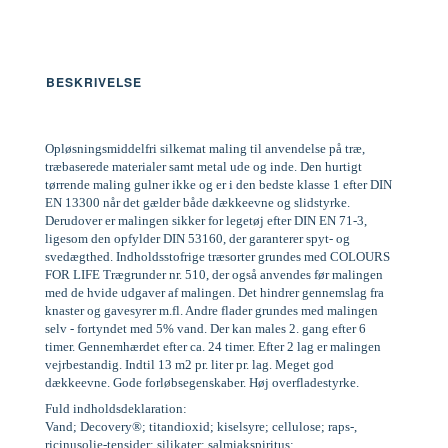
BESKRIVELSE
Opløsningsmiddelfri silkemat maling til anvendelse på træ,
træbaserede materialer samt metal ude og inde. Den hurtigt
tørrende maling gulner ikke og er i den bedste klasse 1 efter DIN
EN 13300 når det gælder både dækkeevne og slidstyrke.
Derudover er malingen sikker for legetøj efter DIN EN 71-3,
ligesom den opfylder DIN 53160, der garanterer spyt- og
svedægthed. Indholdsstofrige træsorter grundes med COLOURS
FOR LIFE Trægrunder nr. 510, der også anvendes før malingen
med de hvide udgaver af malingen. Det hindrer gennemslag fra
knaster og gavesyrer m.fl. Andre flader grundes med malingen
selv - fortyndet med 5% vand. Der kan males 2. gang efter 6
timer. Gennemhærdet efter ca. 24 timer. Efter 2 lag er malingen
vejrbestandig. Indtil 13 m2 pr. liter pr. lag. Meget god
dækkeevne. Gode forløbsegenskaber. Høj overfladestyrke.
Fuld indholdsdeklaration:
Vand; Decovery®; titandioxid; kiselsyre; cellulose; raps-,
ricinusolie-tensider; silikater; salmiakspiritus;