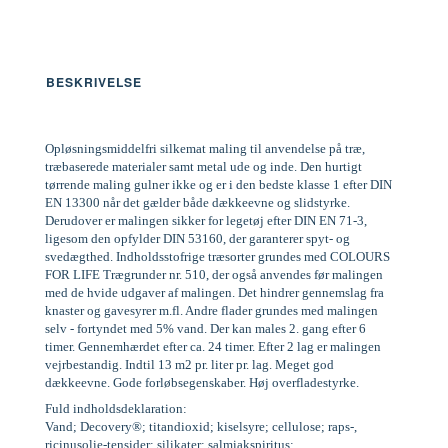
BESKRIVELSE
Opløsningsmiddelfri silkemat maling til anvendelse på træ,
træbaserede materialer samt metal ude og inde. Den hurtigt
tørrende maling gulner ikke og er i den bedste klasse 1 efter DIN
EN 13300 når det gælder både dækkeevne og slidstyrke.
Derudover er malingen sikker for legetøj efter DIN EN 71-3,
ligesom den opfylder DIN 53160, der garanterer spyt- og
svedægthed. Indholdsstofrige træsorter grundes med COLOURS
FOR LIFE Trægrunder nr. 510, der også anvendes før malingen
med de hvide udgaver af malingen. Det hindrer gennemslag fra
knaster og gavesyrer m.fl. Andre flader grundes med malingen
selv - fortyndet med 5% vand. Der kan males 2. gang efter 6
timer. Gennemhærdet efter ca. 24 timer. Efter 2 lag er malingen
vejrbestandig. Indtil 13 m2 pr. liter pr. lag. Meget god
dækkeevne. Gode forløbsegenskaber. Høj overfladestyrke.
Fuld indholdsdeklaration:
Vand; Decovery®; titandioxid; kiselsyre; cellulose; raps-,
ricinusolie-tensider; silikater; salmiakspiritus;