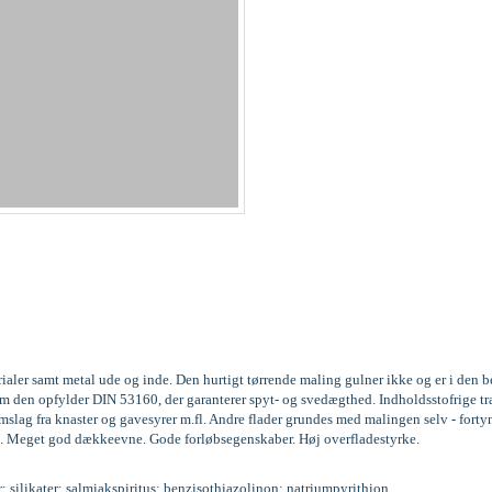
rialer samt metal ude og inde. Den hurtigt tørrende maling gulner ikke og er i den
gesom den opfylder DIN 53160, der garanterer spyt- og svedægthed. Indholdsstofri
lag fra knaster og gavesyrer m.fl. Andre flader grundes med malingen selv - forty
. lag. Meget god dækkeevne. Gode forløbsegenskaber. Høj overfladestyrke.
r; silikater; salmiakspiritus; benzisothiazolinon; natriumpyrithion