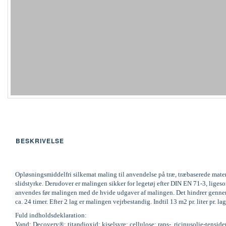
BESKRIVELSE
Opløsningsmiddelfri silkemat maling til anvendelse på træ, træbaserede mate
slidstyrke. Derudover er malingen sikker for legetøj efter DIN EN 71-3, li
anvendes før malingen med de hvide udgaver af malingen. Det hindrer gennems
ca. 24 timer. Efter 2 lag er malingen vejrbestandig. Indtil 13 m2 pr. liter pr
Fuld indholdsdeklaration:
Vand; Decovery®; titandioxid; kiselsyre; cellulose; raps-, ricinusolie-tenside