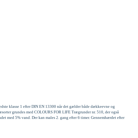
 bedste klasse 1 efter DIN EN 13300 når det gælder både dækkeevne og
ge træsorter grundes med COLOURS FOR LIFE Trægrunder nr. 510, der også
ndet med 5% vand. Der kan males 2. gang efter 6 timer. Gennemhærdet efter