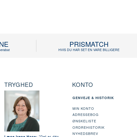
INE
PRISMATCH
erabat
HVIS DU HAR SET EN VARE BILLIGERE
TRYGHED
KONTO
GENVEJE & HISTORIK
MIN KONTO
ADRESSEBOG
ØNSKELISTE
ORDREHISTORIK
NYHEDSBREV
"Det er dén
Læge Irene Hage: