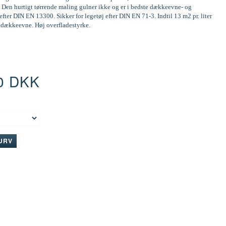
 Den hurtigt tørrende maling gulner ikke og er i bedste dækkeevne- og
efter DIN EN 13300. Sikker for legetøj efter DIN EN 71-3. Indtil 13 m2 pr. liter
d dækkeevne. Høj overfladestyrke.
0 DKK
:
KURV