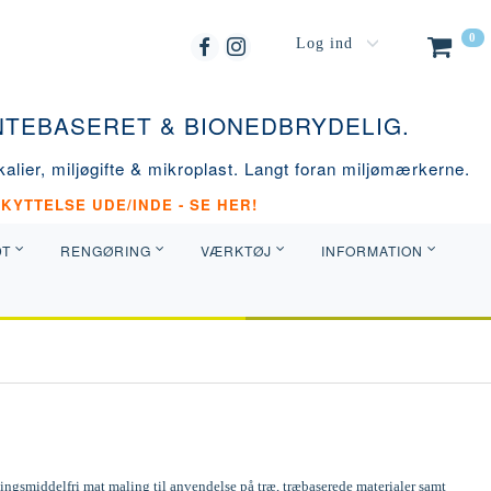
0
Log ind
ANTEBASERET & BIONEDBRYDELIG.
alier, miljøgifte & mikroplast. Langt foran miljømærkerne.
KYTTELSE UDE/INDE - SE HER!
DT
RENGØRING
VÆRKTØJ
INFORMATION
ngsmiddelfri mat maling til anvendelse på træ, træbaserede materialer samt