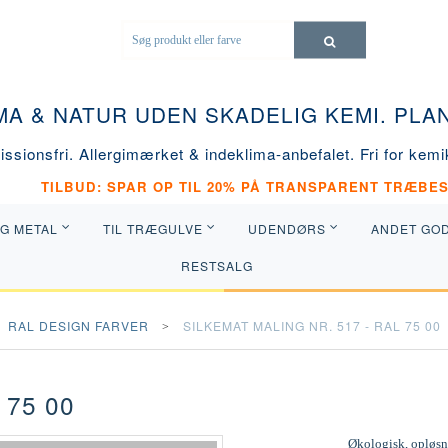
MA & NATUR UDEN SKADELIG KEMI. PL
ssionsfri. Allergimærket & indeklima-anbefalet. Fri for kemik
TILBUD: SPAR OP TIL 20% PÅ TRANSPARENT TRÆBES
OG METAL
TIL TRÆGULVE
UDENDØRS
ANDET GO
RESTSALG
RAL DESIGN FARVER
SILKEMAT MALING NR. 517 - RAL 75 00
 75 00
Økologisk, opløsni