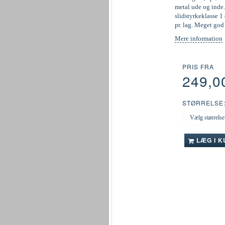
metal ude og inde.
slidstyrkeklasse 1 
pr. lag. Meget go
Mere information
PRIS FRA
249,0
STØRRELSE
LÆG I 