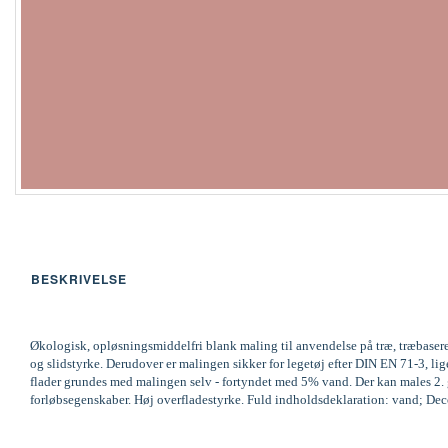
BESKRIVELSE
Økologisk, opløsningsmiddelfri blank maling til anvendelse på træ, træbaser
og slidstyrke. Derudover er malingen sikker for legetøj efter DIN EN 71-3,
flader grundes med malingen selv - fortyndet med 5% vand. Der kan males 2. ga
forløbsegenskaber. Høj overfladestyrke. Fuld indholdsdeklaration: vand; Decov