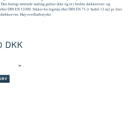
 Den hurtigt tørrende maling gulner ikke og er i bedste dækkeevne- og
efter DIN EN 13300. Sikker for legetøj efter DIN EN 71-3. Indtil 13 m2 pr. liter
d dækkeevne. Høj overfladestyrke.
0 DKK
:
KURV