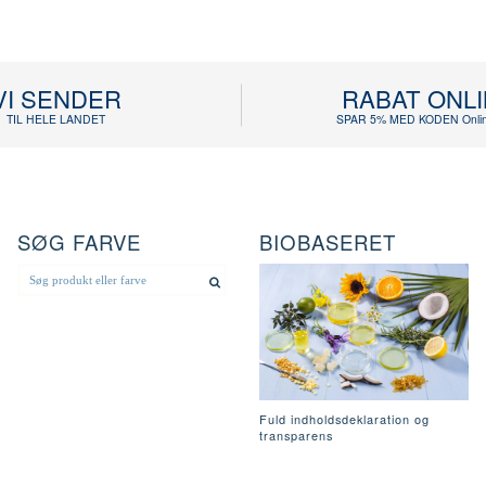
VI SENDER
RABAT ONL
TIL HELE LANDET
SPAR 5% MED KODEN Onlin
SØG FARVE
BIOBASERET
Fuld indholdsdeklaration og
transparens