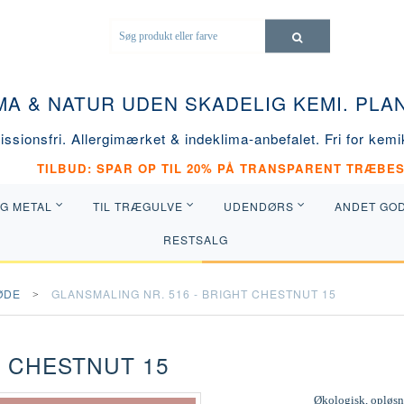
MA & NATUR UDEN SKADELIG KEMI. PL
ssionsfri. Allergimærket & indeklima-anbefalet. Fri for kemik
TILBUD: SPAR OP TIL 20% PÅ TRANSPARENT TRÆBES
OG METAL
TIL TRÆGULVE
UDENDØRS
ANDET GO
RESTSALG
ØDE
GLANSMALING NR. 516 - BRIGHT CHESTNUT 15
T CHESTNUT 15
Økologisk, opløsni