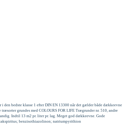
er i den bedste klasse 1 efter DIN EN 13300 når det gælder både dækkeevne
frige træsorter grundes med COLOURS FOR LIFE Trægrunder nr. 510, andre
andig. Indtil 13 m2 pr. liter pr. lag. Meget god dækkeevne. Gode
miakspiritus; benzisothiazolinon; natriumpyrithion