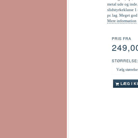
metal ude og inde.
slidstyrkeklasse 1 
pr. lag. Meget go
Mere information
PRIS FRA
249,0
STØRRELSE
LÆG I 