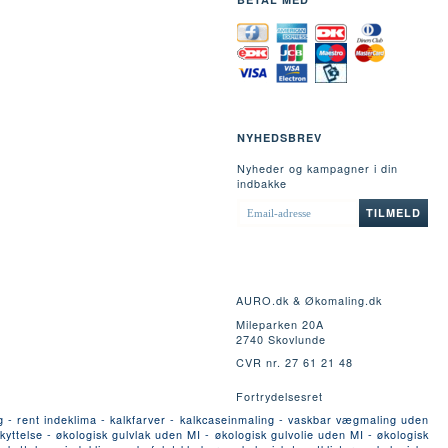
NYHEDSBREV
Nyheder og kampagner i din
indbakke
EMAIL-
TILMELD
ADRESSE
AURO.dk & Økomaling.dk
Mileparken 20A
2740 Skovlunde
CVR nr. 27 61 21 48
Fortrydelsesret
g - rent indeklima - kalkfarver - kalkcaseinmaling - vaskbar vægmaling uden
yttelse - økologisk gulvlak uden MI - økologisk gulvolie uden MI - økologisk