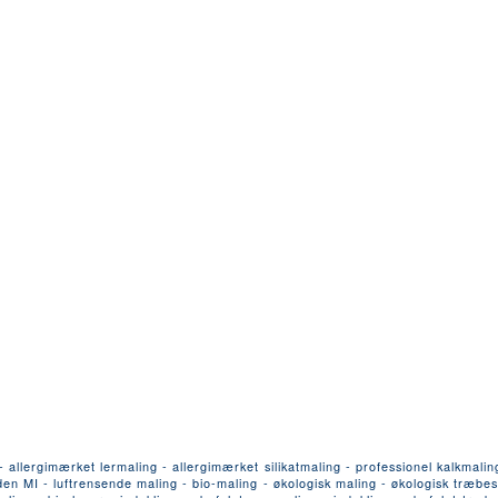
llergimærket lermaling - allergimærket silikatmaling - professionel kalkmalin
n MI - luftrensende maling - bio-maling - økologisk maling - økologisk træbesk