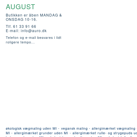
AUGUST
Butikken er åben MANDAG &
ONSDAG 10-16.
Tlf. 61 33 91 66
E-mail:
info@auro.dk
Telefon og e-mail besvares i lidt
roligere tempo...
økologisk vægmaling uden MI - vegansk maling - allergimærket vægmaling - a
MI - allergimærket grunder uden MI - allergimærket rulle- og strygepuds ude