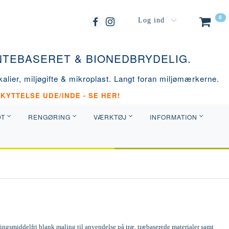
0
Log ind
ANTEBASERET & BIONEDBRYDELIG.
alier, miljøgifte & mikroplast. Langt foran miljømærkerne.
KYTTELSE UDE/INDE - SE HER!
DT
RENGØRING
VÆRKTØJ
INFORMATION
ngsmiddelfri blank maling til anvendelse på træ, træbaserede materialer samt