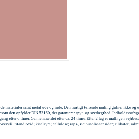
ede materialer samt metal ude og inde. Den hurtigt tørrende maling gulner ikke og 
 ligesom den opfylder DIN 53160, der garanterer spyt- og svedægthed. Indholdssto
ng efter 6 timer. Gennemhærdet efter ca. 24 timer. Efter 2 lag er malingen vejrbest
ery®; titandioxid; kiselsyre; cellulose; raps-, ricinusolie-tensider; silikater; sal