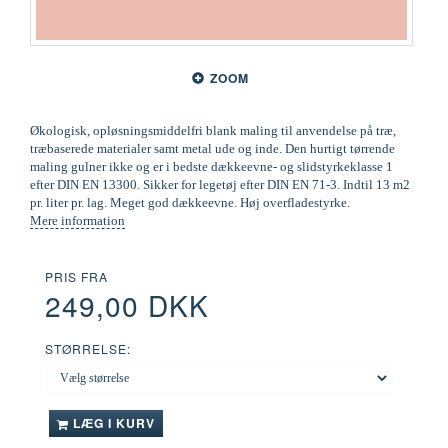
ZOOM
Økologisk, opløsningsmiddelfri blank maling til anvendelse på træ,
træbaserede materialer samt metal ude og inde. Den hurtigt tørrende
maling gulner ikke og er i bedste dækkeevne- og slidstyrkeklasse 1
efter DIN EN 13300. Sikker for legetøj efter DIN EN 71-3. Indtil 13 m2
pr. liter pr. lag. Meget god dækkeevne. Høj overfladestyrke.
Mere information
PRIS FRA
249,00 DKK
STØRRELSE:
LÆG I KURV