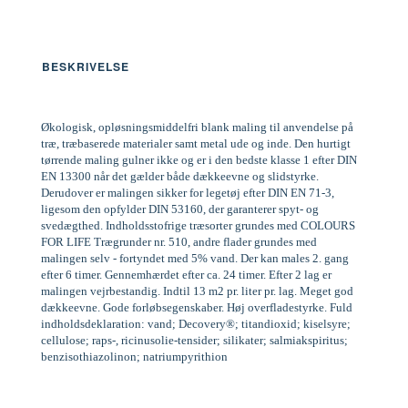
BESKRIVELSE
Økologisk, opløsningsmiddelfri blank maling til anvendelse på
træ, træbaserede materialer samt metal ude og inde. Den hurtigt
tørrende maling gulner ikke og er i den bedste klasse 1 efter DIN
EN 13300 når det gælder både dækkeevne og slidstyrke.
Derudover er malingen sikker for legetøj efter DIN EN 71-3,
ligesom den opfylder DIN 53160, der garanterer spyt- og
svedægthed. Indholdsstofrige træsorter grundes med COLOURS
FOR LIFE Trægrunder nr. 510, andre flader grundes med
malingen selv - fortyndet med 5% vand. Der kan males 2. gang
efter 6 timer. Gennemhærdet efter ca. 24 timer. Efter 2 lag er
malingen vejrbestandig. Indtil 13 m2 pr. liter pr. lag. Meget god
dækkeevne. Gode forløbsegenskaber. Høj overfladestyrke. Fuld
indholdsdeklaration: vand; Decovery®; titandioxid; kiselsyre;
cellulose; raps-, ricinusolie-tensider; silikater; salmiakspiritus;
benzisothiazolinon; natriumpyrithion