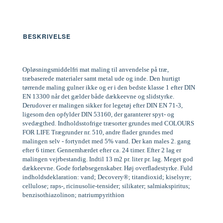
BESKRIVELSE
Opløsningsmiddelfri mat maling til anvendelse på træ,
træbaserede materialer samt metal ude og inde. Den hurtigt
tørrende maling gulner ikke og er i den bedste klasse 1 efter DIN
EN 13300 når det gælder både dækkeevne og slidstyrke.
Derudover er malingen sikker for legetøj efter DIN EN 71-3,
ligesom den opfylder DIN 53160, der garanterer spyt- og
svedægthed. Indholdsstofrige træsorter grundes med COLOURS
FOR LIFE Trægrunder nr. 510, andre flader grundes med
malingen selv - fortyndet med 5% vand. Der kan males 2. gang
efter 6 timer. Gennemhærdet efter ca. 24 timer. Efter 2 lag er
malingen vejrbestandig. Indtil 13 m2 pr. liter pr. lag. Meget god
dækkeevne. Gode forløbsegenskaber. Høj overfladestyrke. Fuld
indholdsdeklaration: vand; Decovery®; titandioxid; kiselsyre;
cellulose; raps-, ricinusolie-tensider; silikater; salmiakspiritus;
benzisothiazolinon; natriumpyrithion