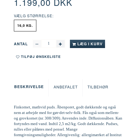
1.199,00 DKK
VÆLG
STØRRELSE:
16,0 KG.
ANTAL
LÆG I KURV
TILFØJ ØNSKELISTE
BESKRIVELSE
ANBEFALET
TILBEHØR
Finkornet, mathvid puds. Åbenporet, godt dækkende og også
nem at arbejde med for gør-det-selv-folk. Fås også som mellem-
og grovkornet (nr. 308/309). Anvendes inde. Diffusionsåben. Kan
fortyndes med vand. Indtil 2,5 m2/kg. Godt dækkende. Pudses,
rulles eller påføres med pensel. Mange
formgivningsmuligheder. Allergivenlig: allergimærket af Institut