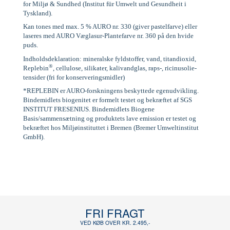
for Miljø & Sundhed (Institut für Umwelt und Gesundheit i
Tyskland).
Kan tones med max. 5 % AURO nr. 330 (giver pastelfarve) eller
laseres med AURO Væglasur-Plantefarve nr. 360 på den hvide
puds.
Indholdsdeklaration: mineralske fyldstoffer, vand, titandioxid,
®
Replebin
, cellulose, silikater, kalivandglas, raps-, ricinusolie-
tensider (fri for konserveringsmidler)
*REPLEBIN er AURO-forskningens beskyttede egenudvikling.
Bindemidlets biogenitet er formelt testet og bekræftet af SGS
INSTITUT FRESENIUS. Bindemidlets Biogene
Basis/sammensætning og produktets lave emission er testet og
bekræftet hos Miljøinstituttet i Bremen (Bremer Umweltinstitut
GmbH).
FRI FRAGT
VED KØB OVER KR. 2.495,-