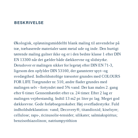
BESKRIVELSE
Økologisk, opløsningsmiddelfri blank maling til anvendelse på
træ, træbaserede materialer samt metal ude og inde. Den hurtigt
tørrende maling gulner ikke og er i den bedste klasse 1 efter DIN
EN 13300 når det gælder både dækkeevne og slidstyrke.
Derudover er malingen sikker for legetøj efter DIN EN 71-3,
ligesom den opfylder DIN 53160, der garanterer spyt- og
svedægthed. Indholdsstofrige træsorter grundes med COLOURS
FOR LIFE Trægrunder nr. 510, andre flader grundes med
malingen selv - fortyndet med 5% vand. Der kan males 2. gang
efter 6 timer. Gennemhærdet efter ca. 24 timer. Efter 2 lag er
malingen vejrbestandig. Indtil 13 m2 pr. liter pr. lag. Meget god
dækkeevne. Gode forløbsegenskaber. Høj overfladestyrke. Fuld
indholdsdeklaration: vand; Decovery®; titandioxid; kiselsyre;
cellulose; raps-, ricinusolie-tensider; silikater; salmiakspiritus;
benzisothiazolinon; natriumpyrithion