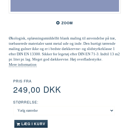
ZOOM
Økologisk, opløsningsmiddelfri blank maling til anvendelse på træ,
træbaserede materialer samt metal ude og inde. Den hurtigt tørrende
maling gulner ikke og er i bedste dækkeevne- og slidstyrkeklasse 1
efter DIN EN 13300. Sikker for legetøj efter DIN EN 71-3. Indtil 13 m2
pr. liter pr. lag. Meget god dækkeevne. Høj overfladestyrke.
Mere information
PRIS FRA
249,00 DKK
STØRRELSE:
LÆG I KURV