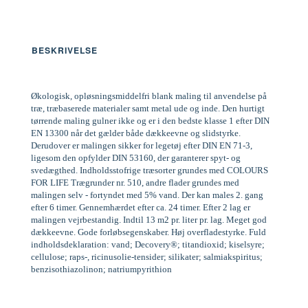
BESKRIVELSE
Økologisk, opløsningsmiddelfri blank maling til anvendelse på
træ, træbaserede materialer samt metal ude og inde. Den hurtigt
tørrende maling gulner ikke og er i den bedste klasse 1 efter DIN
EN 13300 når det gælder både dækkeevne og slidstyrke.
Derudover er malingen sikker for legetøj efter DIN EN 71-3,
ligesom den opfylder DIN 53160, der garanterer spyt- og
svedægthed. Indholdsstofrige træsorter grundes med COLOURS
FOR LIFE Trægrunder nr. 510, andre flader grundes med
malingen selv - fortyndet med 5% vand. Der kan males 2. gang
efter 6 timer. Gennemhærdet efter ca. 24 timer. Efter 2 lag er
malingen vejrbestandig. Indtil 13 m2 pr. liter pr. lag. Meget god
dækkeevne. Gode forløbsegenskaber. Høj overfladestyrke. Fuld
indholdsdeklaration: vand; Decovery®; titandioxid; kiselsyre;
cellulose; raps-, ricinusolie-tensider; silikater; salmiakspiritus;
benzisothiazolinon; natriumpyrithion