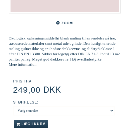
ZOOM
Økologisk, opløsningsmiddelfri blank maling til anvendelse på træ,
træbaserede materialer samt metal ude og inde. Den hurtigt tørrende
maling gulner ikke og er i bedste dækkeevne- og slidstyrkeklasse 1
efter DIN EN 13300. Sikker for legetøj efter DIN EN 71-3. Indtil 13 m2
pr. liter pr. lag. Meget god dækkeevne. Høj overfladestyrke.
Mere information
PRIS FRA
249,00 DKK
STØRRELSE:
LÆG I KURV