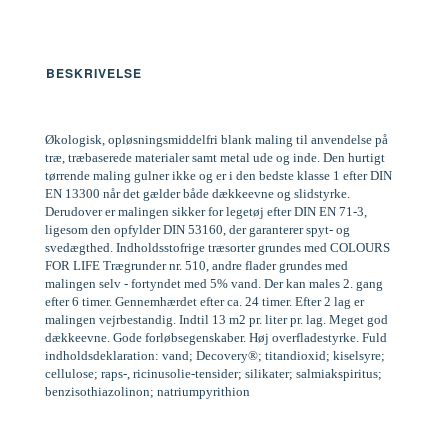
BESKRIVELSE
Økologisk, opløsningsmiddelfri blank maling til anvendelse på
træ, træbaserede materialer samt metal ude og inde. Den hurtigt
tørrende maling gulner ikke og er i den bedste klasse 1 efter DIN
EN 13300 når det gælder både dækkeevne og slidstyrke.
Derudover er malingen sikker for legetøj efter DIN EN 71-3,
ligesom den opfylder DIN 53160, der garanterer spyt- og
svedægthed. Indholdsstofrige træsorter grundes med COLOURS
FOR LIFE Trægrunder nr. 510, andre flader grundes med
malingen selv - fortyndet med 5% vand. Der kan males 2. gang
efter 6 timer. Gennemhærdet efter ca. 24 timer. Efter 2 lag er
malingen vejrbestandig. Indtil 13 m2 pr. liter pr. lag. Meget god
dækkeevne. Gode forløbsegenskaber. Høj overfladestyrke. Fuld
indholdsdeklaration: vand; Decovery®; titandioxid; kiselsyre;
cellulose; raps-, ricinusolie-tensider; silikater; salmiakspiritus;
benzisothiazolinon; natriumpyrithion