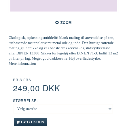
ZOOM
Økologisk, opløsningsmiddelfri blank maling til anvendelse på træ,
træbaserede materialer samt metal ude og inde. Den hurtigt tørrende
maling gulner ikke og er i bedste dækkeevne- og slidstyrkeklasse 1
efter DIN EN 13300. Sikker for legetøj efter DIN EN 71-3. Indtil 13 m2
pr. liter pr. lag. Meget god dækkeevne. Høj overfladestyrke.
Mere information
PRIS FRA
249,00 DKK
STØRRELSE:
LÆG I KURV