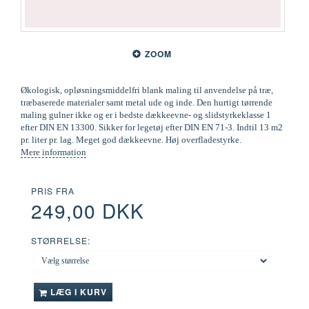
ZOOM
Økologisk, opløsningsmiddelfri blank maling til anvendelse på træ,
træbaserede materialer samt metal ude og inde. Den hurtigt tørrende
maling gulner ikke og er i bedste dækkeevne- og slidstyrkeklasse 1
efter DIN EN 13300. Sikker for legetøj efter DIN EN 71-3. Indtil 13 m2
pr. liter pr. lag. Meget god dækkeevne. Høj overfladestyrke.
Mere information
PRIS FRA
249,00 DKK
STØRRELSE:
LÆG I KURV