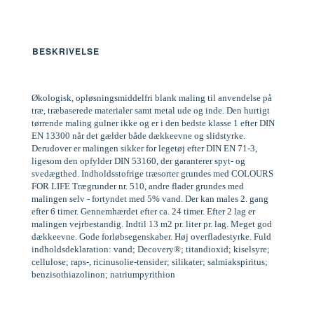
BESKRIVELSE
Økologisk, opløsningsmiddelfri blank maling til anvendelse på
træ, træbaserede materialer samt metal ude og inde. Den hurtigt
tørrende maling gulner ikke og er i den bedste klasse 1 efter DIN
EN 13300 når det gælder både dækkeevne og slidstyrke.
Derudover er malingen sikker for legetøj efter DIN EN 71-3,
ligesom den opfylder DIN 53160, der garanterer spyt- og
svedægthed. Indholdsstofrige træsorter grundes med COLOURS
FOR LIFE Trægrunder nr. 510, andre flader grundes med
malingen selv - fortyndet med 5% vand. Der kan males 2. gang
efter 6 timer. Gennemhærdet efter ca. 24 timer. Efter 2 lag er
malingen vejrbestandig. Indtil 13 m2 pr. liter pr. lag. Meget god
dækkeevne. Gode forløbsegenskaber. Høj overfladestyrke. Fuld
indholdsdeklaration: vand; Decovery®; titandioxid; kiselsyre;
cellulose; raps-, ricinusolie-tensider; silikater; salmiakspiritus;
benzisothiazolinon; natriumpyrithion