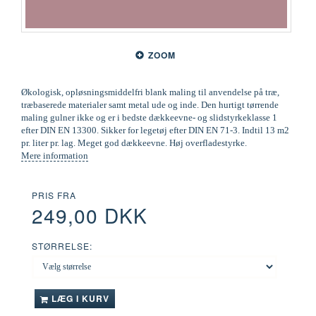
ZOOM
Økologisk, opløsningsmiddelfri blank maling til anvendelse på træ,
træbaserede materialer samt metal ude og inde. Den hurtigt tørrende
maling gulner ikke og er i bedste dækkeevne- og slidstyrkeklasse 1
efter DIN EN 13300. Sikker for legetøj efter DIN EN 71-3. Indtil 13 m2
pr. liter pr. lag. Meget god dækkeevne. Høj overfladestyrke.
Mere information
PRIS FRA
249,00 DKK
STØRRELSE:
LÆG I KURV