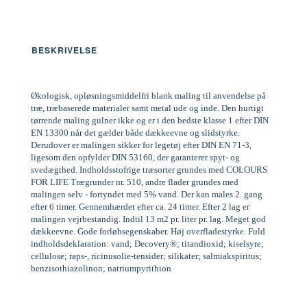
BESKRIVELSE
Økologisk, opløsningsmiddelfri blank maling til anvendelse på
træ, træbaserede materialer samt metal ude og inde. Den hurtigt
tørrende maling gulner ikke og er i den bedste klasse 1 efter DIN
EN 13300 når det gælder både dækkeevne og slidstyrke.
Derudover er malingen sikker for legetøj efter DIN EN 71-3,
ligesom den opfylder DIN 53160, der garanterer spyt- og
svedægthed. Indholdsstofrige træsorter grundes med COLOURS
FOR LIFE Trægrunder nr. 510, andre flader grundes med
malingen selv - fortyndet med 5% vand. Der kan males 2. gang
efter 6 timer. Gennemhærdet efter ca. 24 timer. Efter 2 lag er
malingen vejrbestandig. Indtil 13 m2 pr. liter pr. lag. Meget god
dækkeevne. Gode forløbsegenskaber. Høj overfladestyrke. Fuld
indholdsdeklaration: vand; Decovery®; titandioxid; kiselsyre;
cellulose; raps-, ricinusolie-tensider; silikater; salmiakspiritus;
benzisothiazolinon; natriumpyrithion