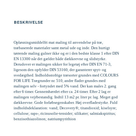
BESKRIVELSE
Opløsningsmiddelfri mat maling til anvendelse på træ,
træbaserede materialer samt metal ude og inde. Den hurtigt
tørrende maling gulner ikke og er i den bedste klasse 1 efter DIN
EN 13300 når det gælder både dækkeevne og slidstyrke.
Derudover er malingen sikker for legetøj efter DIN EN 71-3,
ligesom den opfylder DIN 53160, der garanterer spyt- og
svedægthed. Indholdsstofrige træsorter grundes med COLOURS
FOR LIFE Trægrunder nr. 510, andre flader grundes med
malingen selv - fortyndet med 5% vand. Der kan males 2. gang
efter 6 timer. Gennemhærdet efter ca. 24 timer. Efter 2 lag er
malingen vejrbestandig. Indtil 13 m2 pr. liter pr. lag. Meget god
dækkeevne. Gode forløbsegenskaber. Høj overfladestyrke. Fuld
indholdsdeklaration: vand; Decovery®; titandioxid; kiselsyre;
cellulose; raps-, ricinusolie-tensider; silikater; salmiakspiritus;
benzisothiazolinon; natriumpyrithion