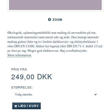
ZOOM
Økologisk, opløsningsmiddelfri mat maling til anvendelse på træ,
træbaserede materialer samt metal ude og inde. Den hurtigt tørrende
maling gulner ikke og er i bedste dækkeevne- og slidstyrkeklasse 1
efter DIN EN 13300. Sikker for legetøj efter DIN EN 71-3. Indtil 13 m2
pr. liter pr. lag. Meget god dækkeevne. Høj overfladestyrke.
Mere information
PRIS FRA
249,00 DKK
STØRRELSE:
LÆG I KURV