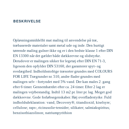
BESKRIVELSE
Opløsningsmiddelfri mat maling til anvendelse på træ,
træbaserede materialer samt metal ude og inde. Den hurtigt
tørrende maling gulner ikke og er i den bedste klasse 1 efter DIN
EN 13300 når det gælder både dækkeevne og slidstyrke.
Derudover er malingen sikker for legetøj efter DIN EN 71-3,
ligesom den opfylder DIN 53160, der garanterer spyt- og
svedægthed. Indholdsstofrige træsorter grundes med COLOURS
FOR LIFE Trægrunder nr. 510, andre flader grundes med
malingen selv - fortyndet med 5% vand. Der kan males 2. gang
efter 6 timer. Gennemhærdet efter ca. 24 timer. Efter 2 lag er
malingen vejrbestandig. Indtil 13 m2 pr. liter pr. lag. Meget god
dækkeevne. Gode forløbsegenskaber. Høj overfladestyrke. Fuld
indholdsdeklaration: vand; Decovery®; titandioxid; kiselsyre;
cellulose; raps-, ricinusolie-tensider; silikater; salmiakspiritus;
benzisothiazolinon; natriumpyrithion