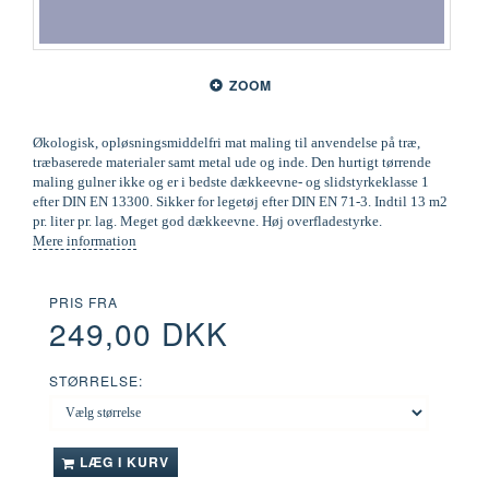
ZOOM
Økologisk, opløsningsmiddelfri mat maling til anvendelse på træ,
træbaserede materialer samt metal ude og inde. Den hurtigt tørrende
maling gulner ikke og er i bedste dækkeevne- og slidstyrkeklasse 1
efter DIN EN 13300. Sikker for legetøj efter DIN EN 71-3. Indtil 13 m2
pr. liter pr. lag. Meget god dækkeevne. Høj overfladestyrke.
Mere information
PRIS FRA
249,00 DKK
STØRRELSE:
LÆG I KURV