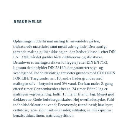
BESKRIVELSE
Opløsningsmiddelfri mat maling til anvendelse på træ,
træbaserede materialer samt metal ude og inde. Den hurtigt
tørrende maling gulner ikke og er i den bedste klasse 1 efter DIN
EN 13300 når det gælder både dækkeevne og slidstyrke.
Derudover er malingen sikker for legetøj efter DIN EN 71-3,
ligesom den opfylder DIN 53160, der garanterer spyt- og
svedægthed. Indholdsstofrige træsorter grundes med COLOURS
FOR LIFE Trægrunder nr. 510, andre flader grundes med
malingen selv - fortyndet med 5% vand. Der kan males 2. gang
efter 6 timer. Gennemhærdet efter ca. 24 timer. Efter 2 lag er
malingen vejrbestandig. Indtil 13 m2 pr. liter pr. lag. Meget god
dækkeevne. Gode forløbsegenskaber. Høj overfladestyrke. Fuld
indholdsdeklaration: vand; Decovery®; titandioxid; kiselsyre;
cellulose; raps-, ricinusolie-tensider; silikater; salmiakspiritus;
benzisothiazolinon; natriumpyrithion