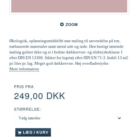
ZOOM
Økologisk, opløsningsmiddelfri mat maling til anvendelse på træ,
træbaserede materialer samt metal ude og inde. Den hurtigt tørrende
maling gulner ikke og er i bedste dækkeevne- og slidstyrkeklasse 1
efter DIN EN 13300. Sikker for legetøj efter DIN EN 71-3. Indtil 13 m2
pr. liter pr. lag. Meget god dækkeevne. Høj overfladestyrke.
Mere information
PRIS FRA
249,00 DKK
STØRRELSE:
LÆG I KURV