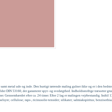
 samt metal ude og inde. Den hurtigt tørrende maling gulner ikke og er i den beds
fylder DIN 53160, der garanterer spyt- og svedægthed. Indholdsstofrige træsorter
r. Gennemhærdet efter ca. 24 timer. Efter 2 lag er malingen vejrbestandig. Indtil 
syre; cellulose; raps-, ricinusolie-tensider; silikater; salmiakspiritus; benzisoth