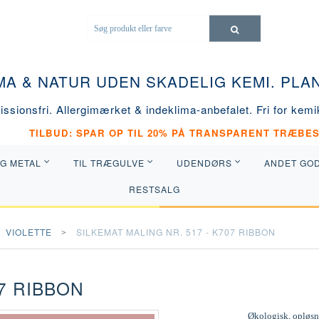
MA & NATUR UDEN SKADELIG KEMI. PL
ssionsfri. Allergimærket & indeklima-anbefalet. Fri for kemik
TILBUD: SPAR OP TIL 20% PÅ TRANSPARENT TRÆBES
OG METAL
TIL TRÆGULVE
UDENDØRS
ANDET GO
RESTSALG
VIOLETTE
SILKEMAT MALING NR. 517 - K707 RIBBON
07 RIBBON
Økologisk, opløsni