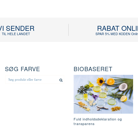
VI SENDER
RABAT ONL
TIL HELE LANDET
SPAR 5% MED KODEN Onlin
SØG FARVE
BIOBASERET
Fuld indholdsdeklaration og
transparens