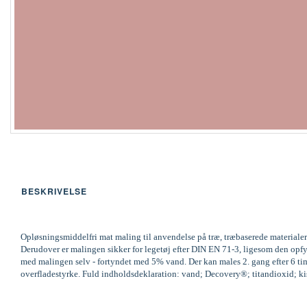
BESKRIVELSE
Opløsningsmiddelfri mat maling til anvendelse på træ, træbaserede materialer
Derudover er malingen sikker for legetøj efter DIN EN 71-3, ligesom den op
med malingen selv - fortyndet med 5% vand. Der kan males 2. gang efter 6 time
overfladestyrke. Fuld indholdsdeklaration: vand; Decovery®; titandioxid; kisel