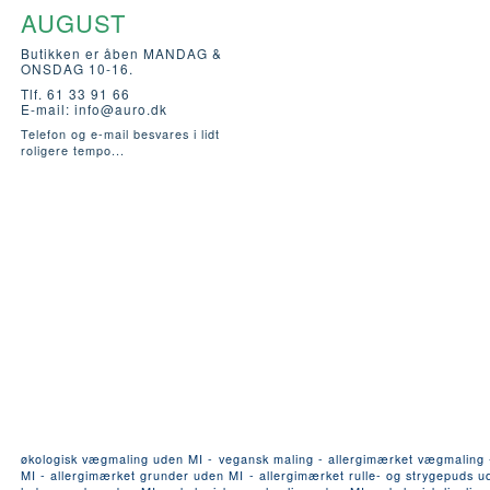
AUGUST
Butikken er åben MANDAG &
ONSDAG 10-16.
Tlf. 61 33 91 66
E-mail:
info@auro.dk
Telefon og e-mail besvares i lidt
roligere tempo...
økologisk vægmaling uden MI - vegansk maling - allergimærket vægmaling - a
MI - allergimærket grunder uden MI - allergimærket rulle- og strygepuds ude