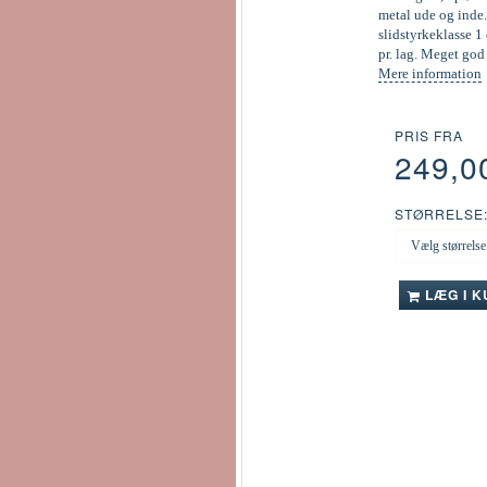
metal ude og inde.
slidstyrkeklasse 1 
pr. lag. Meget go
Mere information
PRIS FRA
249,0
STØRRELSE
LÆG I 