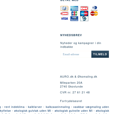
NYHEDSBREV
Nyheder og kampagner i din
indbakke
EMAIL-
TILMELD
ADRESSE
AURO.dk & Økomaling.dk
Mileparken 20A
2740 Skovlunde
CVR nr. 27 61 21 48
Fortrydelsesret
g - rent indeklima - kalkfarver - kalkcaseinmaling - vaskbar vægmaling uden
yttelse - økologisk gulvlak uden MI - økologisk gulvolie uden MI - økologisk