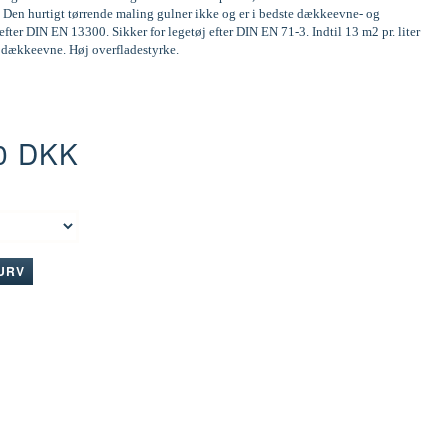
 Den hurtigt tørrende maling gulner ikke og er i bedste dækkeevne- og
efter DIN EN 13300. Sikker for legetøj efter DIN EN 71-3. Indtil 13 m2 pr. liter
d dækkeevne. Høj overfladestyrke.
0 DKK
:
KURV