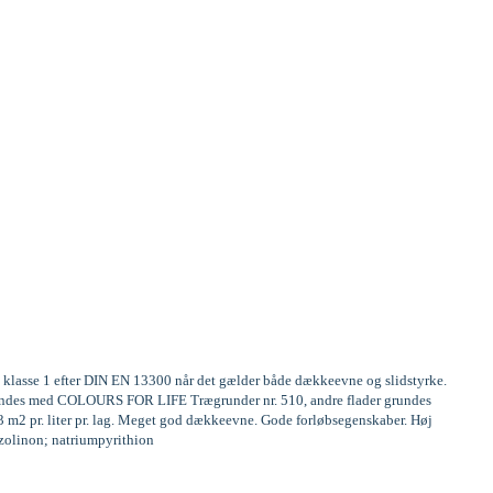
te klasse 1 efter DIN EN 13300 når det gælder både dækkeevne og slidstyrke.
 grundes med COLOURS FOR LIFE Trægrunder nr. 510, andre flader grundes
13 m2 pr. liter pr. lag. Meget god dækkeevne. Gode forløbsegenskaber. Høj
iazolinon; natriumpyrithion