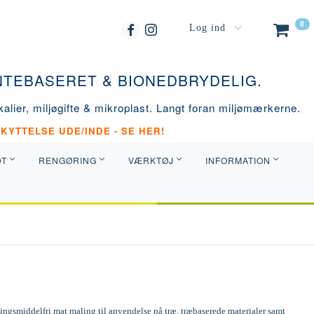
0
Log ind
ANTEBASERET & BIONEDBRYDELIG.
alier, miljøgifte & mikroplast. Langt foran miljømærkerne.
KYTTELSE UDE/INDE - SE HER!
DT
RENGØRING
VÆRKTØJ
INFORMATION
ngsmiddelfri mat maling til anvendelse på træ, træbaserede materialer samt