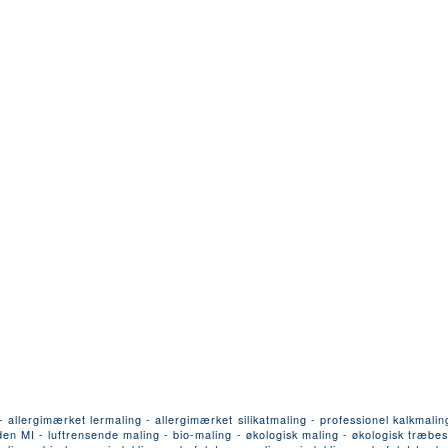
llergimærket lermaling - allergimærket silikatmaling - professionel kalkmalin
n MI - luftrensende maling - bio-maling - økologisk maling - økologisk træbesk