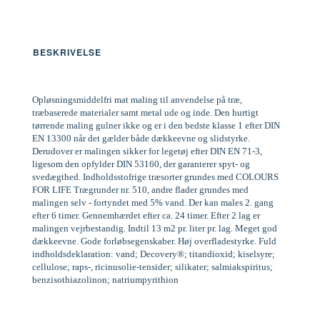
BESKRIVELSE
Opløsningsmiddelfri mat maling til anvendelse på træ,
træbaserede materialer samt metal ude og inde. Den hurtigt
tørrende maling gulner ikke og er i den bedste klasse 1 efter DIN
EN 13300 når det gælder både dækkeevne og slidstyrke.
Derudover er malingen sikker for legetøj efter DIN EN 71-3,
ligesom den opfylder DIN 53160, der garanterer spyt- og
svedægthed. Indholdsstofrige træsorter grundes med COLOURS
FOR LIFE Trægrunder nr. 510, andre flader grundes med
malingen selv - fortyndet med 5% vand. Der kan males 2. gang
efter 6 timer. Gennemhærdet efter ca. 24 timer. Efter 2 lag er
malingen vejrbestandig. Indtil 13 m2 pr. liter pr. lag. Meget god
dækkeevne. Gode forløbsegenskaber. Høj overfladestyrke. Fuld
indholdsdeklaration: vand; Decovery®; titandioxid; kiselsyre;
cellulose; raps-, ricinusolie-tensider; silikater; salmiakspiritus;
benzisothiazolinon; natriumpyrithion