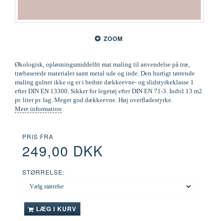
ZOOM
Økologisk, opløsningsmiddelfri mat maling til anvendelse på træ,
træbaserede materialer samt metal ude og inde. Den hurtigt tørrende
maling gulner ikke og er i bedste dækkeevne- og slidstyrkeklasse 1
efter DIN EN 13300. Sikker for legetøj efter DIN EN 71-3. Indtil 13 m2
pr. liter pr. lag. Meget god dækkeevne. Høj overfladestyrke.
Mere information
PRIS FRA
249,00 DKK
STØRRELSE:
LÆG I KURV