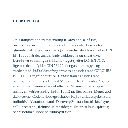
BESKRIVELSE
Opløsningsmiddelfri mat maling til anvendelse på træ,
træbaserede materialer samt metal ude og inde. Den hurtigt
tørrende maling gulner ikke og er i den bedste klasse 1 efter DIN
EN 13300 når det gælder både dækkeevne og slidstyrke.
Derudover er malingen sikker for legetøj efter DIN EN 71-3,
ligesom den opfylder DIN 53160, der garanterer spyt- og
svedægthed. Indholdsstofrige træsorter grundes med COLOURS
FOR LIFE Trægrunder nr. 510, andre flader grundes med
malingen selv - fortyndet med 5% vand. Der kan males 2. gang
efter 6 timer. Gennemhærdet efter ca. 24 timer. Efter 2 lag er
malingen vejrbestandig. Indtil 13 m2 pr. liter pr. lag. Meget god
dækkeevne. Gode forløbsegenskaber. Høj overfladestyrke. Fuld
indholdsdeklaration: vand; Decovery®; titandioxid; kiselsyre;
cellulose; raps-, ricinusolie-tensider; silikater; salmiakspiritus;
benzisothiazolinon; natriumpyrithion