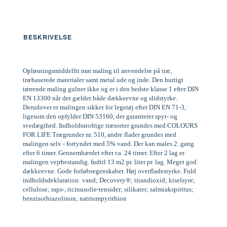
BESKRIVELSE
Opløsningsmiddelfri mat maling til anvendelse på træ,
træbaserede materialer samt metal ude og inde. Den hurtigt
tørrende maling gulner ikke og er i den bedste klasse 1 efter DIN
EN 13300 når det gælder både dækkeevne og slidstyrke.
Derudover er malingen sikker for legetøj efter DIN EN 71-3,
ligesom den opfylder DIN 53160, der garanterer spyt- og
svedægthed. Indholdsstofrige træsorter grundes med COLOURS
FOR LIFE Trægrunder nr. 510, andre flader grundes med
malingen selv - fortyndet med 5% vand. Der kan males 2. gang
efter 6 timer. Gennemhærdet efter ca. 24 timer. Efter 2 lag er
malingen vejrbestandig. Indtil 13 m2 pr. liter pr. lag. Meget god
dækkeevne. Gode forløbsegenskaber. Høj overfladestyrke. Fuld
indholdsdeklaration: vand; Decovery®; titandioxid; kiselsyre;
cellulose; raps-, ricinusolie-tensider; silikater; salmiakspiritus;
benzisothiazolinon; natriumpyrithion