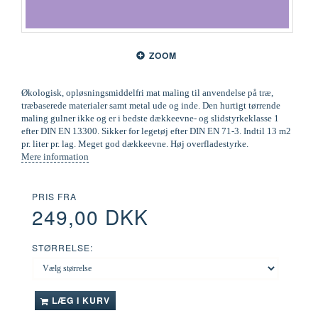
ZOOM
Økologisk, opløsningsmiddelfri mat maling til anvendelse på træ,
træbaserede materialer samt metal ude og inde. Den hurtigt tørrende
maling gulner ikke og er i bedste dækkeevne- og slidstyrkeklasse 1
efter DIN EN 13300. Sikker for legetøj efter DIN EN 71-3. Indtil 13 m2
pr. liter pr. lag. Meget god dækkeevne. Høj overfladestyrke.
Mere information
PRIS FRA
249,00 DKK
STØRRELSE:
LÆG I KURV