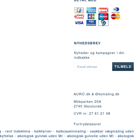
NYHEDSBREV
Nyheder og kampagner i din
indbakke
EMAIL-
TILMELD
ADRESSE
AURO.dk & Økomaling.dk
Mileparken 20A
2740 Skovlunde
CVR nr. 27 61 21 48
Fortrydelsesret
g - rent indeklima - kalkfarver - kalkcaseinmaling - vaskbar vægmaling uden
yttelse - økologisk gulvlak uden MI - økologisk gulvolie uden MI - økologisk