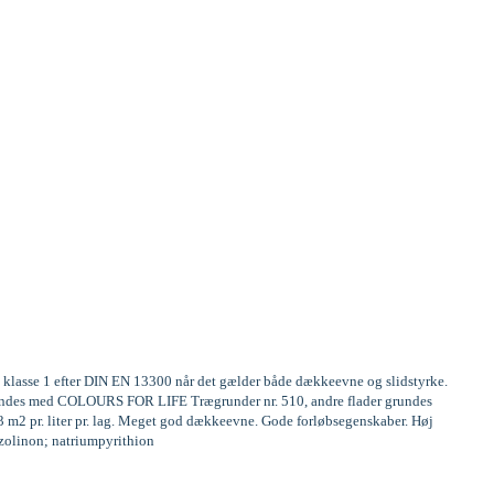
te klasse 1 efter DIN EN 13300 når det gælder både dækkeevne og slidstyrke.
 grundes med COLOURS FOR LIFE Trægrunder nr. 510, andre flader grundes
13 m2 pr. liter pr. lag. Meget god dækkeevne. Gode forløbsegenskaber. Høj
iazolinon; natriumpyrithion