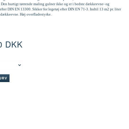
 Den hurtigt tørrende maling gulner ikke og er i bedste dækkeevne- og
efter DIN EN 13300. Sikker for legetøj efter DIN EN 71-3. Indtil 13 m2 pr. liter
d dækkeevne. Høj overfladestyrke.
0 DKK
:
KURV