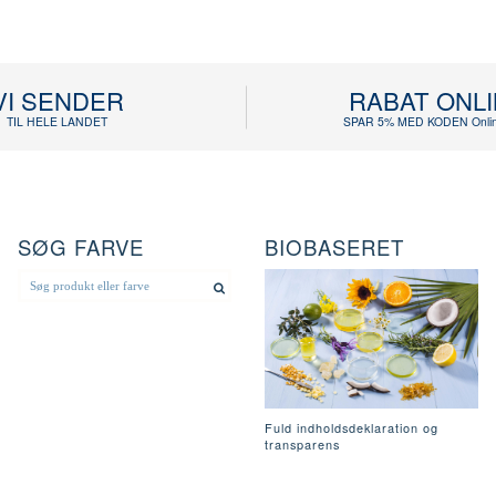
VI SENDER
RABAT ONL
TIL HELE LANDET
SPAR 5% MED KODEN Onlin
SØG FARVE
BIOBASERET
Fuld indholdsdeklaration og
transparens