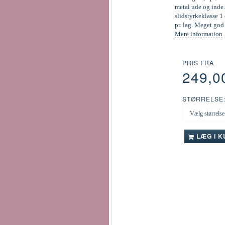
metal ude og inde.
slidstyrkeklasse 1 
pr. lag. Meget go
Mere information
PRIS FRA
249,0
STØRRELSE
LÆG I 