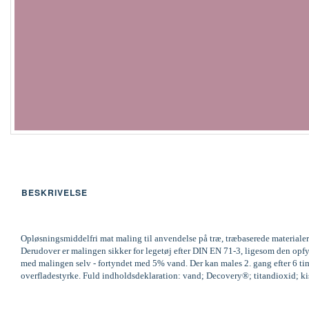
BESKRIVELSE
Opløsningsmiddelfri mat maling til anvendelse på træ, træbaserede materialer
Derudover er malingen sikker for legetøj efter DIN EN 71-3, ligesom den op
med malingen selv - fortyndet med 5% vand. Der kan males 2. gang efter 6 time
overfladestyrke. Fuld indholdsdeklaration: vand; Decovery®; titandioxid; kisel