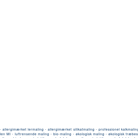
llergimærket lermaling - allergimærket silikatmaling - professionel kalkmalin
n MI - luftrensende maling - bio-maling - økologisk maling - økologisk træbesk