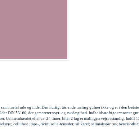
 samt metal ude og inde. Den hurtigt tørrende maling gulner ikke og er i den beds
fylder DIN 53160, der garanterer spyt- og svedægthed. Indholdsstofrige træsorter
r. Gennemhærdet efter ca. 24 timer. Efter 2 lag er malingen vejrbestandig. Indtil 
syre; cellulose; raps-, ricinusolie-tensider; silikater; salmiakspiritus; benzisoth