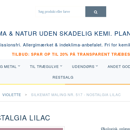
MA & NATUR UDEN SKADELIG KEMI. PL
ssionsfri. Allergimærket & indeklima-anbefalet. Fri for kemik
TILBUD: SPAR OP TIL 20% PÅ TRANSPARENT TRÆBES
OG METAL
TIL TRÆGULVE
UDENDØRS
ANDET GO
RESTSALG
VIOLETTE
SILKEMAT MALING NR. 517 - NOSTALGIA LILAC
STALGIA LILAC
Økologisk, opløsni