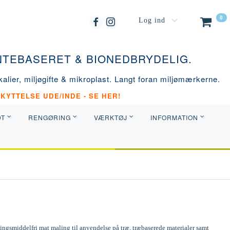
0
Log ind
ANTEBASERET & BIONEDBRYDELIG.
alier, miljøgifte & mikroplast. Langt foran miljømærkerne.
KYTTELSE UDE/INDE - SE HER!
DT
RENGØRING
VÆRKTØJ
INFORMATION
ngsmiddelfri mat maling til anvendelse på træ, træbaserede materialer samt